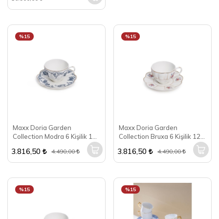
%15
%15
Maxx Doria Garden
Maxx Doria Garden
Collection Modra 6 Kişilik 12
Collection Bruxa 6 Kişilik 12
Parça Kahve Fincan Takımı
Parça Kahve Fincan Takımı
3.816,50
3.816,50
4.490,00
4.490,00
PA2133
PA2131
%15
%15