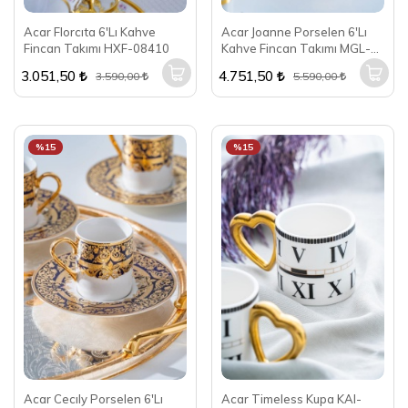
Acar Florcıta 6'Lı Kahve
Acar Joanne Porselen 6'Lı
Fincan Takımı HXF-08410
Kahve Fincan Takımı MGL-
06895
3.051,50
4.751,50
3.590,00
5.590,00
%15
%15
Acar Cecıly Porselen 6'Lı
Acar Timeless Kupa KAI-