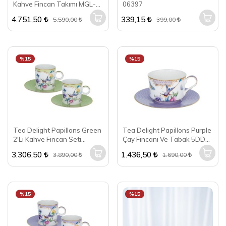
Kahve Fincan Takımı MGL-
06397
06890
4.751,50
339,15
5.590,00
399,00
%15
%15
Tea Delight Papillons Green
Tea Delight Papillons Purple
2'Li Kahve Fincan Seti
Çay Fincanı Ve Tabak 5DDC-
5DDC-CSC20PP1
B11190PP2
3.306,50
1.436,50
3.890,00
1.690,00
%15
%15