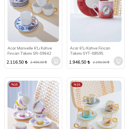
Acar Marıvelle 6'Lı Kahve
Acar 6'Lı Kahve Fincan
Fincan Takımı SR-09642
Takımı SYT-08595
2.116,50
1.946,50
2.490,00
2.290,00
%15
%15