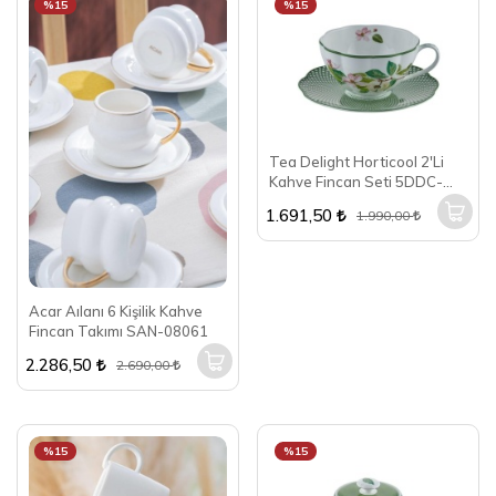
%15
%15
Tea Delight Horticool 2'Li
Kahve Fincan Seti 5DDC-
TSS40HC1
1.691,50
1.990,00
Acar Aılanı 6 Kişilik Kahve
Fincan Takımı SAN-08061
2.286,50
2.690,00
%15
%15