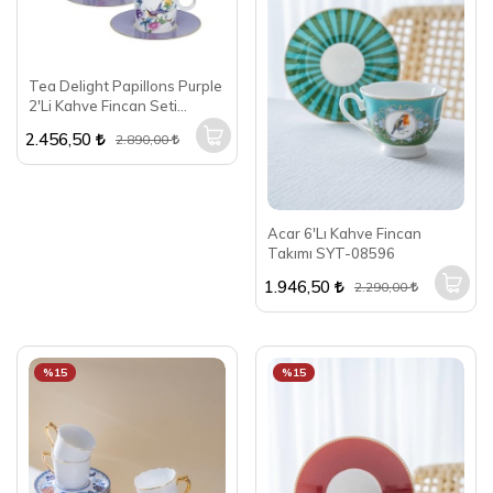
Tea Delight Papillons Purple
2'Li Kahve Fincan Seti
5DDC-CSC20PP2
2.456,50
2.890,00
Acar 6'Lı Kahve Fincan
Takımı SYT-08596
1.946,50
2.290,00
%15
%15