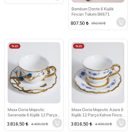
Bambum Dante 6 Kişilik
Fincan Takımı B6671
807,50
950,00
%15
%15
Maxx Doria Majestic
Maxx Doria Majestic Azure 6
Serenade 6 Kişilik 12 Parça
Kişilik 12 Parça Kahve Fincan
Kahve Fincan Takımı
Takımı PA2100
3.816,50
3.816,50
4.490,00
4.490,00
PA2099