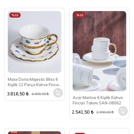
%15
%15
Maxx Doria Majestic Bliss 6
Kişilik 12 Parça Kahve Fincan
Takımı PA2098
3.816,50
4.490,00
Acar Marlow 6 Kişilik Kahve
Fincan Takımı SAN-08062
2.541,50
2.990,00