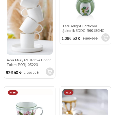
Tea Delight Horticool
Şekerlik 5DDC-B60180HC
1.096,50
1.290,00
Acar Mıley 6'Lı Kahve Fincan
Takımı PORJ-05223
926,50
1.090,00
%15
%15