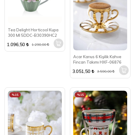
Tea Delight Horticool Kupa
300 Ml 5DDC-B30390HC2
1.096,50
1.290,00
Acar Karıus 6 Kişilik Kahve
Fincan Takımı HXF-06876
3.051,50
3.590,00
%15
%15