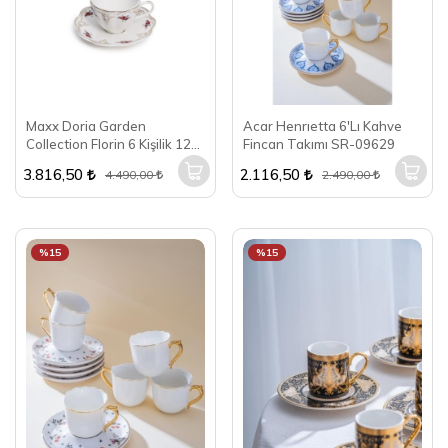
Maxx Doria Garden
Acar Henrıetta 6'Lı Kahve
Collection Florin 6 Kişilik 12
Fincan Takımı SR-09629
Parça Kahve Fincan Takımı
3.816,50
2.116,50
4.490,00
2.490,00
PA2130
%15
%15