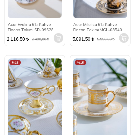
Acar Evalına 6'Lı Kahve
Acar Mılolıca 6'Lı Kahve
Fincan Takımı SR-09628
Fincan Takımı MGL-08540
2.116,50
5.091,50
2.490,00
5.990,00
%15
%15