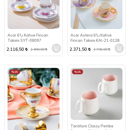
Acar 6'Lı Kahve Fincan
Acar Astera 6'Lı Kahve
Takımı SYT-08097
Fincan Takımı KAI-21-0128
2.116,50
2.371,50
2.490,00
2.790,00
%15
%15
Tantitoni Classy Pembe