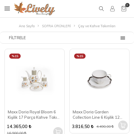
0
Ana Sayfa
SOFRA ÜRÜNLERİ
Çay ve Kahve Takımları
FILTRELE
%15
%15
Maxx Doria Royal Bloom 6
Maxx Doria Garden
Kişilik 17 Parça Kahve Takımı
Collection Line 6 Kişilik 12
PA2176
Parça Kahve Fincan Takımı
14.365,00
3.816,50
4.490,00
PA2134
16.900,00