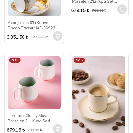
Porselen 2'Li Kupa Seti
SKYZH456SET2P
679,15
799,00
Acar Juluıus 6'Lı Kahve
Fincan Takımı HXF-06923
3.051,50
3.590,00
%15
%15
Tantitoni Classy Mavi
Porselen 2'Li Kupa Seti
SKYZH456SET2M
679,15
799,00