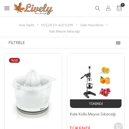
0
Ana Sayfa
KÜÇÜK EV ALETLERİ
Gıda Hazırlama
Katı Meyve Sıkacağı
FILTRELE
%10
TÜKENDİ
Kale Kollu Meyve Sıkacağı
TÜKENDİ