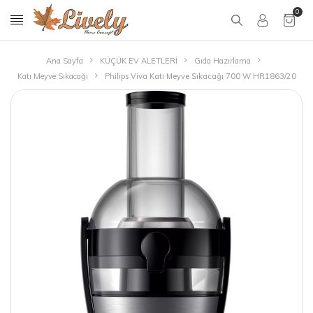
0
Ana Sayfa
KÜÇÜK EV ALETLERİ
Gıda Hazırlama
Katı Meyve Sıkacağı
Philips Viva Katı Meyve Sıkacağı 700 W HR1863/20