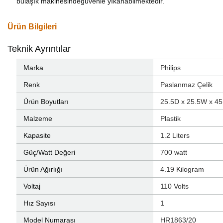
bulaşık makinesindegüvenle yıkanabilmektedir.
Ürün Bilgileri
Teknik Ayrıntılar
Marka
‎Philips
Renk
‎Paslanmaz Çelik
Ürün Boyutları
‎25.5D x 25.5W x 45
Malzeme
‎Plastik
Kapasite
‎1.2 Liters
Güç/Watt Değeri
‎700 watt
Ürün Ağırlığı
‎4.19 Kilogram
Voltaj
‎110 Volts
Hız Sayısı
‎1
Model Numarası
‎HR1863/20