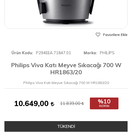
Favorilere Ekle
Ürün Kodu
P294EEA.71847.01
Marka
PHİLİPS
Philips Viva Katı Meyve Sıkacağı 700 W
HR1863/20
Philips Viva Katı Meyve Sıkacağı 700 W HR1863/20
%10
10.649,00
11.839,00
İNDIRIM
TÜKENDİ