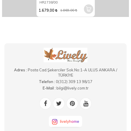
HR2738/00
1.679,00
1.869,00
Adres :
Posta Cad.Şekerciler Sok.No:1-A ULUS ANKARA /
TÜRKİYE
Telefon :
0(312) 309 13 98/17
E-Mail :
bilgi@lively.com.tr
livelyhome