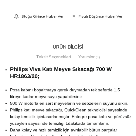
Stoğa Girince Haber Ver
Fiyatı Düşünce Haber Ver
ÜRÜN BILGISI
Taksit Seçenekleri
Yorumlar
(0)
Philips Viva Katı Meyve Sıkacağı 700 W
HR1863/20;
Posa kabını boşaltmaya gerek duymadan tek seferde 1,5
litreye kadar meyvesuyu yapabilirsiniz.
500 W motorla en sert meyvelerin ve sebzelerin suyunu sıkın.
Philips katı meyve sıkacağı, QuickClean teknolojisi sayesinde
kolay temizlik içintasarlanmıştır. Entegre posa kabı ve pürüzsüz
yüzeyleri sayesinde temizliği 1dakikada tamamlanır.
Daha kolay ve hızlı temizlik için ayrılabilir bütün parçalar