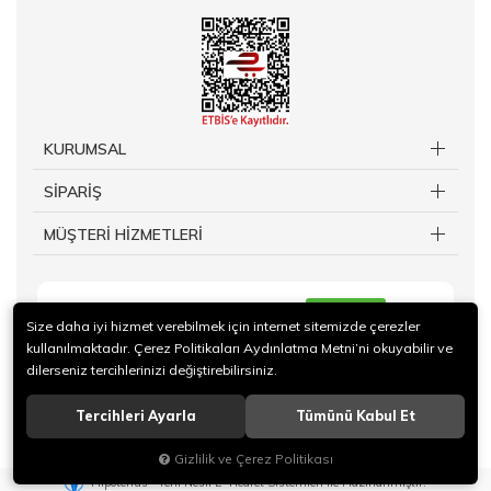
KURUMSAL
SİPARİŞ
MÜŞTERİ HİZMETLERİ
KAYIT OL
Size daha iyi hizmet verebilmek için internet sitemizde çerezler
kullanılmaktadır. Çerez Politikaları Aydınlatma Metni’ni okuyabilir ve
dilerseniz tercihlerinizi değiştirebilirsiniz.
Tercihleri Ayarla
Tümünü Kabul Et
© 2019 TAKİ Kuy.Billuriye.Ltd Sti. Tüm hakları saklıdır.
Gizlilik ve Çerez Politikası
®
Hipotenüs
Yeni Nesil E-Ticaret Sistemleri ile Hazırlanmıştır.