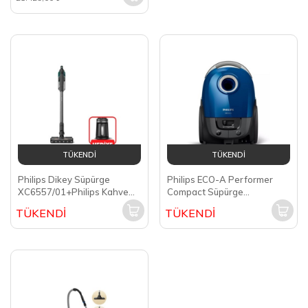
TÜKENDİ
TÜKENDİ
Philips Dikey Süpürge
Philips ECO-A Performer
XC6557/01+Philips Kahve
Compact Süpürge
Makinesi HDA150/60
XD3110/09
TÜKENDİ
TÜKENDİ