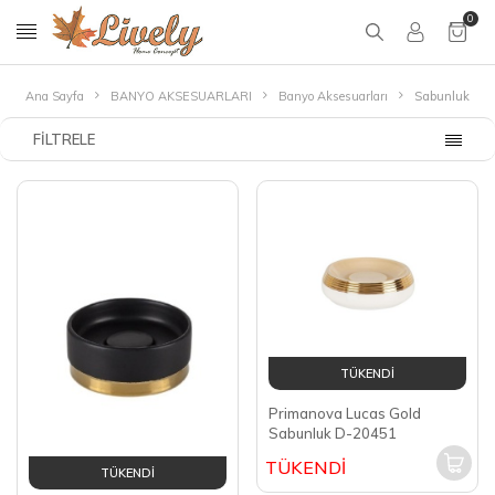
0
Ana Sayfa
BANYO AKSESUARLARI
Banyo Aksesuarları
Sabunluk
FILTRELE
TÜKENDİ
Primanova Lucas Gold
Sabunluk D-20451
TÜKENDİ
TÜKENDİ