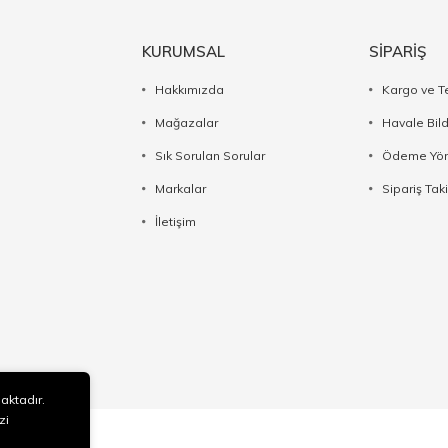
KURUMSAL
SİPARİŞ
Hakkımızda
Kargo ve T
Mağazalar
Havale Bil
Sık Sorulan Sorular
Ödeme Yön
Markalar
Sipariş Taki
İletişim
maktadır.
zi