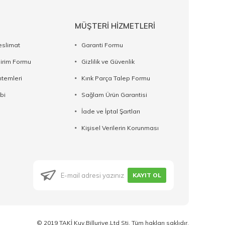
MÜŞTERİ HİZMETLERİ
eslimat
Garanti Formu
dirim Formu
Gizlilik ve Güvenlik
temleri
Kırık Parça Talep Formu
bi
Sağlam Ürün Garantisi
İade ve İptal Şartları
Kişisel Verilerin Korunması
KAYIT OL
© 2019 TAKİ Kuy.Billuriye.Ltd Sti. Tüm hakları saklıdır.