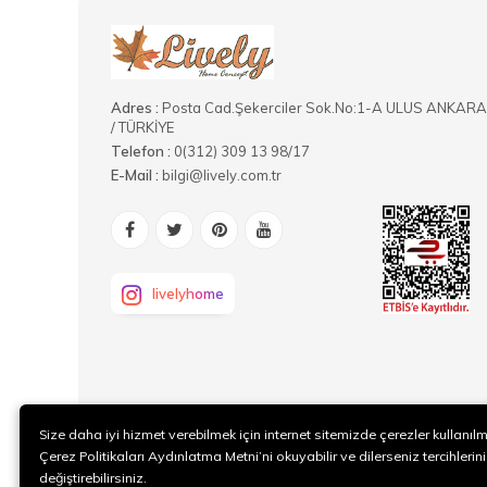
Adres :
Posta Cad.Şekerciler Sok.No:1-A ULUS ANKARA
/ TÜRKİYE
Telefon :
0(312) 309 13 98/17
E-Mail :
bilgi@lively.com.tr
livelyhome
Size daha iyi hizmet verebilmek için internet sitemizde çerezler kullanıl
Çerez Politikaları Aydınlatma Metni’ni okuyabilir ve dilerseniz tercihlerini
değiştirebilirsiniz.