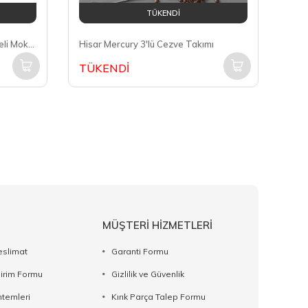
TÜKENDİ
Taşev Adamo 3 Fincan Kapasiteli Moka Pot T1196
Hisar Mercury 3'lü Cezve Takımı
TÜKENDİ
MÜŞTERİ HİZMETLERİ
eslimat
Garanti Formu
dirim Formu
Gizlilik ve Güvenlik
temleri
Kırık Parça Talep Formu