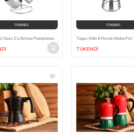
TÜKENDİ
TÜKENDİ
Tantitoni Class 2 Li Kırmızı Paslanmaz Çelik Cezve Takımı KafiC2SETK
Taşev Stilo 6 Fincan Moka Pot
Dİ
TÜKENDİ