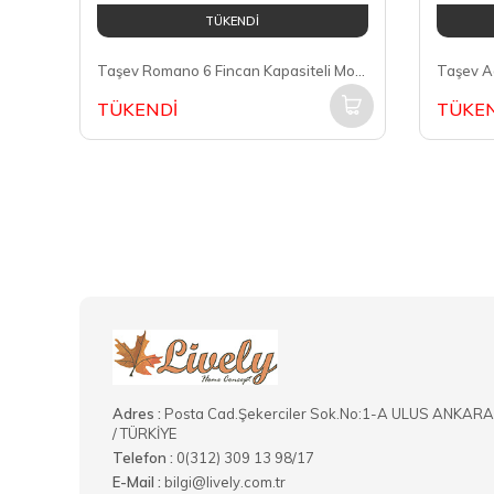
TÜKENDİ
Taşev Romano 6 Fincan Kapasiteli Moka Pot T0756
TÜKENDİ
TÜKEN
Adres :
Posta Cad.Şekerciler Sok.No:1-A ULUS ANKARA
/ TÜRKİYE
Telefon :
0(312) 309 13 98/17
E-Mail :
bilgi@lively.com.tr