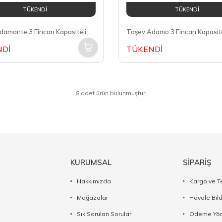
TÜKENDİ
TÜKENDİ
Taşev Adamante 3 Fincan Kapasiteli Moka Pot T1202
Dİ
TÜKENDİ
8 adet ürün bulunmuştur.
KURUMSAL
SİPARİŞ
Hakkımızda
Kargo ve T
Mağazalar
Havale Bil
Sık Sorulan Sorular
Ödeme Yön