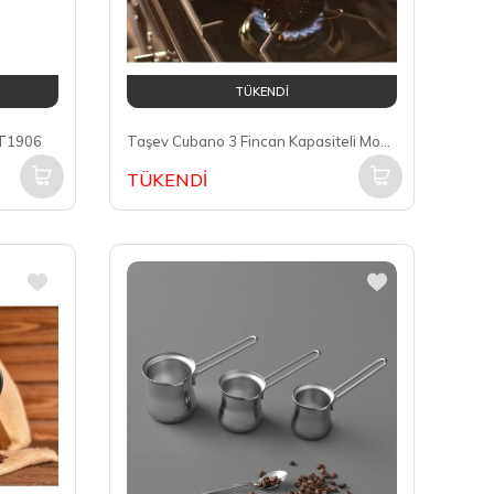
TÜKENDİ
 T1906
Taşev Cubano 3 Fincan Kapasiteli Moka Pot T0753
TÜKENDİ