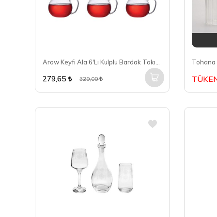
Arow Keyfi Ala 6'Lı Kulplu Bardak Takımı TR-6034
Tohana 
279,65
TÜKEN
329,00