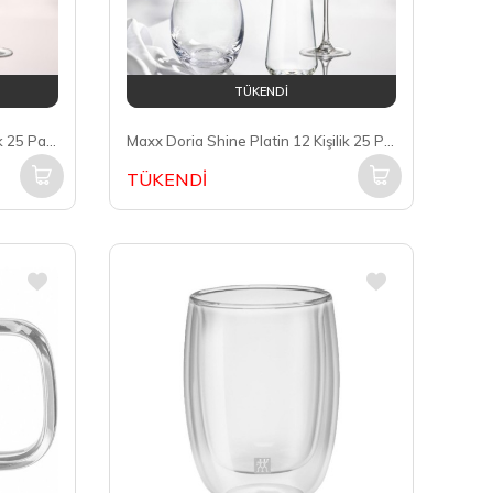
TÜKENDİ
Maxx Doria Shine Gold 12 Kişilik 25 Parça Bardak Takımı PA4002
Maxx Doria Shine Platin 12 Kişilik 25 Parça Bardak Takımı PA4001
TÜKENDİ