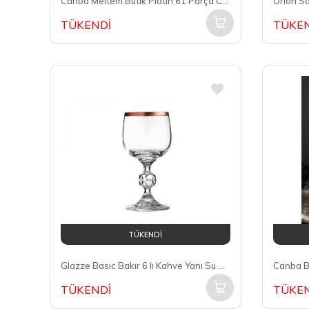
Canba Meltem Butik Platin 61 Parça Cam Su Bardak Takımı
Orion Sa
TÜKENDİ
TÜKEN
TÜKENDİ
Glazze Basıc Bakır 6 lı Kahve Yanı Su Bardak GLZ 140
TÜKENDİ
TÜKEN