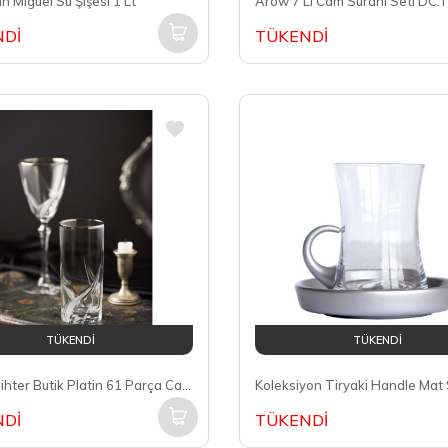
n Miguel Su Şişesi 1 Lt
Arow 7 Li Cam Sürahi Seti DC
Dİ
TÜKENDİ
TÜKENDİ
TÜKENDİ
Canba Bihter Butik Platin 61 Parça Cam Su Bardak Takımı
Dİ
TÜKENDİ