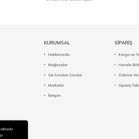
KURUMSAL
SİPARİŞ
Hakkımızda
Kargo ve T
Mağazalar
Havale Bil
Sık Sorulan Sorular
Ödeme Yön
Markalar
Sipariş Taki
İletişim
maktadır.
zi