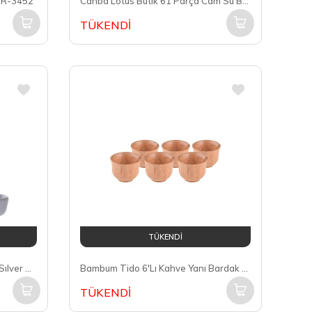
.TR-3452
Canba Lotus Butik 61 Parça Cam Su Bardak Takımı
TÜKENDİ
TÜKENDİ
Koleksiyon Tiryaki Handle Mat Sılver 6 Kişilik 12 Parça Çay Takımı (41164)
Bambum Tido 6'Lı Kahve Yanı Bardak B0513
TÜKENDİ