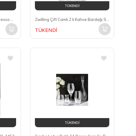
TÜKENDİ
Zwilling Çift Camlı Kuplu 2 li Espresso Bardak Seti 80 Ml (395001100)
Zwilling Çift Camlı 2 li Kahve Bardağı Seti 200 Ml (395000760)
TÜKENDİ
TÜKENDİ