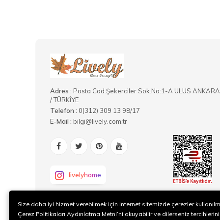
Adres :
Posta Cad.Şekerciler Sok.No:1-A ULUS ANKARA
/ TÜRKİYE
Telefon :
0(312) 309 13 98/17
E-Mail :
bilgi@lively.com.tr
livelyhome
Size daha iyi hizmet verebilmek için internet sitemizde çerezler kullanıl
Çerez Politikaları Aydınlatma Metni’ni okuyabilir ve dilerseniz tercihlerini