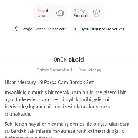
Fırsat
24 Ay
Ürünü
Garanti
Stoğa Girince Haber Ver
Fiyatı Düşünce Haber Ver
ÜRÜN BILGISI
Taksit Seçenekleri
Yorumlar
(0)
Hisar Mercury 19 Parça Cam Bardak Seti
İnsanlık için müthiş bir merakı,ustaları içinse gizemli bir
aşkı ifade eden cam, beş bin yıllık tarihi gelişimi
içerisinde,doğanın bir mucizesi olarak karşımıza
çıkmaktadır.
Şekillenen hayallerin cama işlenmesi ile oluşturulan cam
su bardak takımlarını hayatınıza renk katması dileği ile