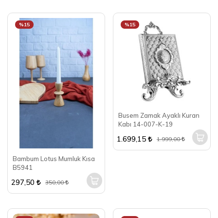
%15
%15
Busem Zamak Ayaklı Kuran
Kabı 14-007-K-19
1.699,15
1.999,00
Bambum Lotus Mumluk Kısa
B5941
297,50
350,00