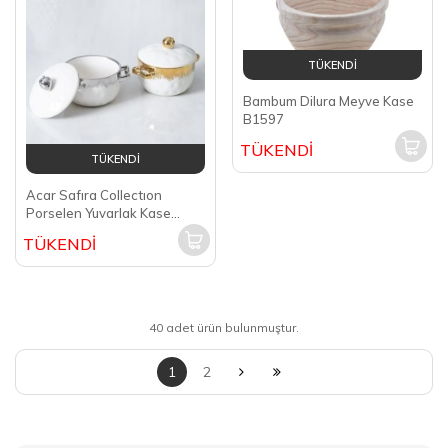
TÜKENDİ
Bambum Dilura Meyve Kase
B1597
TÜKENDİ
TÜKENDİ
Acar Safıra Collectıon
Porselen Yuvarlak Kase
PORJ-05208
TÜKENDİ
40 adet ürün bulunmuştur.
1
2