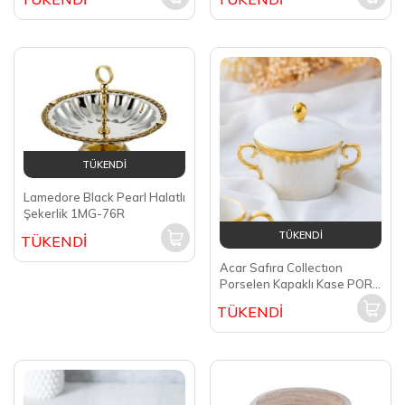
TÜKENDİ
Lamedore Black Pearl Halatlı
Şekerlik 1MG-76R
TÜKENDİ
TÜKENDİ
Acar Safıra Collectıon
Porselen Kapaklı Kase PORJ-
05205
TÜKENDİ