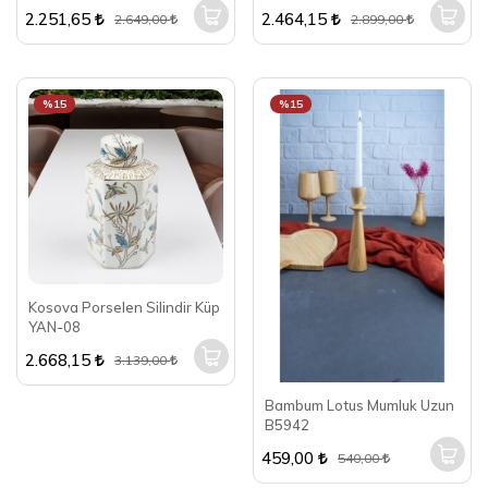
2.251,65
2.464,15
2.649,00
2.899,00
%15
%15
Kosova Porselen Silindir Küp
YAN-08
2.668,15
3.139,00
Bambum Lotus Mumluk Uzun
B5942
459,00
540,00