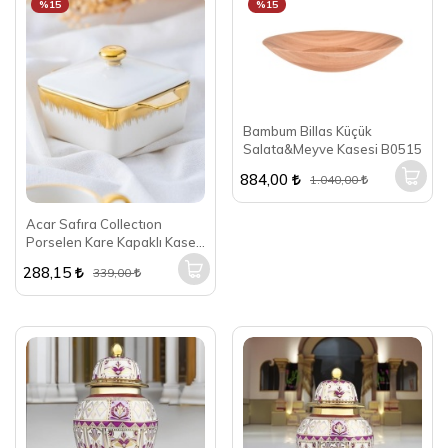
%15
%15
Bambum Billas Küçük
Salata&Meyve Kasesi B0515
884,00
1.040,00
Acar Safıra Collectıon
Porselen Kare Kapaklı Kase
PORJ-05207
288,15
339,00