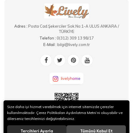
Adres :
Posta Cad.Şekerciler Sok.No:1-A ULUS ANKARA /
TÜRKİYE
Telefon :
0(312) 309 13 98/17
E-Mail :
bilgi@lively.com.tr
livelyhome
Size daha iyi hizmet verebilmek için internet sitemizde çerezler
kullanılmaktadır. Çerez Politikaları Aydınlatma Metni’ni okuyabilir ve
dilerseniz tercihlerinizi değiştirebilirsiniz.
KURUMSAL
Tercihleri Ayarla
Tümünü Kabul Et