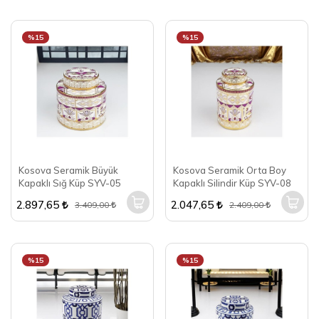
%15
%15
Kosova Seramik Büyük
Kosova Seramik Orta Boy
Kapaklı Sığ Küp SYV-05
Kapaklı Silindir Küp SYV-08
2.897,65
2.047,65
3.409,00
2.409,00
%15
%15