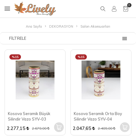
0
Ana Sayfa
DEKORASYON
Salon Aksesuarları
FILTRELE
%15
%15
Kosova Seramik Büyük
Kosova Seramik Orta Boy
Silindir Vazo SYV-03
Silindir Vazo SYV-04
2.277,15
2.047,65
2.679,00
2.409,00