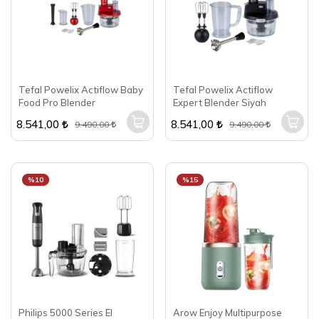
Tefal Powelix Actiflow Baby
Tefal Powelix Actiflow
Food Pro Blender
Expert Blender Siyah
8.541,00
8.541,00
9.490,00
9.490,00
%10
%15
Philips 5000 Series El
Arow Enjoy Multipurpose