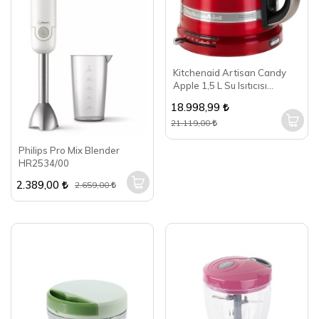
Kitchenaid Artisan Candy
Apple 1,5 L Su Isıtıcısı
5KEK1522ECA
18.998,99
21.119,00
Philips Pro Mix Blender
HR2534/00
2.389,00
2.659,00