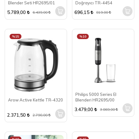
Blender Seti HR2695/01
Doğrayıcı TR-4454
5.789,00
696,15
6.439,00
819,00
%15
%10
Philips 5000 Series El
Arow Active Kettle TR-4320
Blenderi HR2695/00
3.479,00
3.869,00
2.371,50
2.790,00