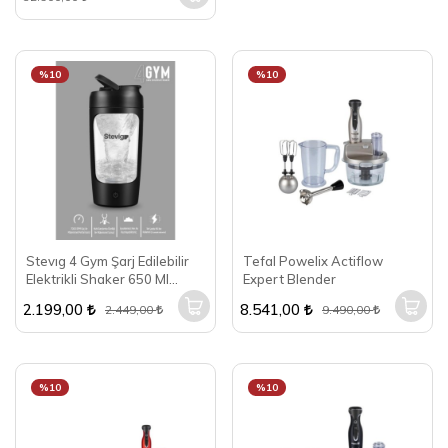
%10
%10
Stevıg 4 Gym Şarj Edilebilir
Tefal Powelix Actiflow
Elektrikli Shaker 650 Ml
Expert Blender
Black ST-225
2.199,00
8.541,00
2.449,00
9.490,00
%10
%10