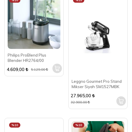
%10
%15
Philips ProBlend Plus
Blender HR2764/00
4.609,00
5.129,00
Leggno Gourmet Pro Stand
Mikser Siyah SM1527MBK
27.965,00
32.900,00
%10
%10