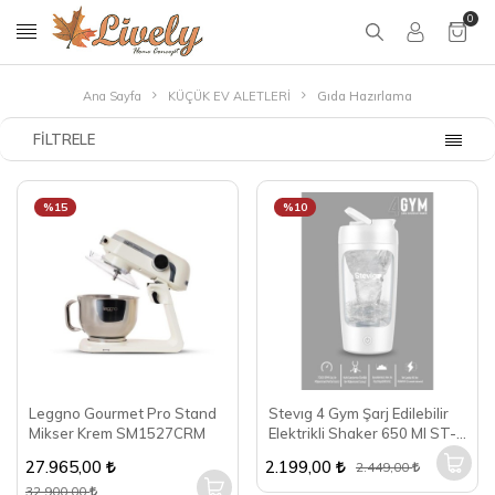
0
Ana Sayfa
KÜÇÜK EV ALETLERİ
Gıda Hazırlama
FILTRELE
%15
%10
Leggno Gourmet Pro Stand
Stevıg 4 Gym Şarj Edilebilir
Mikser Krem SM1527CRM
Elektrikli Shaker 650 Ml ST-
226
27.965,00
2.199,00
2.449,00
32.900,00