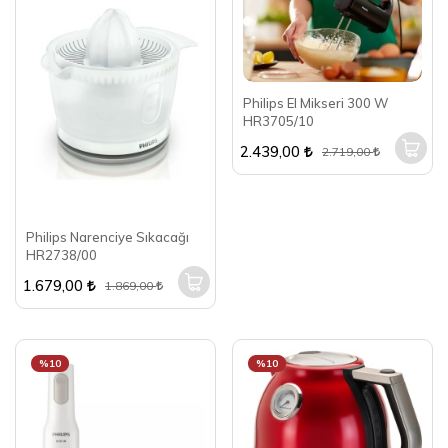
Philips El Mikseri 300 W
HR3705/10
2.439,00
2.719,00
Philips Narenciye Sıkacağı
HR2738/00
1.679,00
1.869,00
%10
%10