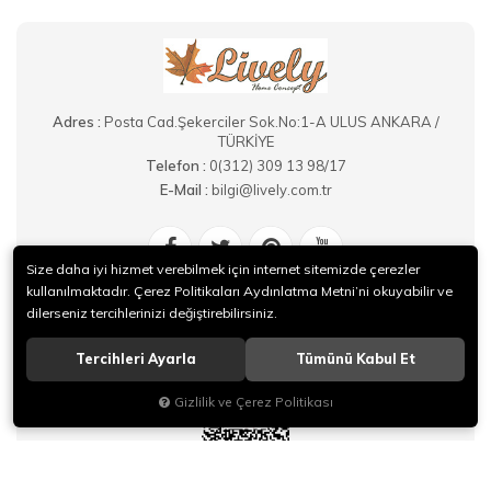
Adres :
Posta Cad.Şekerciler Sok.No:1-A ULUS ANKARA /
TÜRKİYE
Telefon :
0(312) 309 13 98/17
E-Mail :
bilgi@lively.com.tr
Size daha iyi hizmet verebilmek için internet sitemizde çerezler
kullanılmaktadır. Çerez Politikaları Aydınlatma Metni’ni okuyabilir ve
dilerseniz tercihlerinizi değiştirebilirsiniz.
livelyhome
Tercihleri Ayarla
Tümünü Kabul Et
Gizlilik ve Çerez Politikası