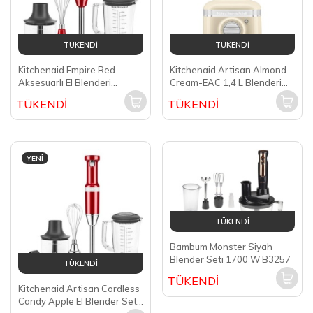
TÜKENDİ
TÜKENDİ
Kitchenaid Empire Red
Kitchenaid Artisan Almond
Aksesuarlı El Blenderi
Cream-EAC 1,4 L Blenderi
5KHBV83EER
5KSB4026EAC
TÜKENDİ
TÜKENDİ
YENI
TÜKENDİ
Bambum Monster Siyah
Blender Seti 1700 W B3257
TÜKENDİ
TÜKENDİ
Kitchenaid Artisan Cordless
Candy Apple El Blender Seti