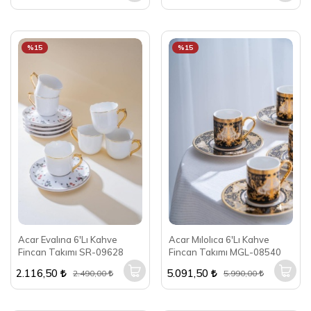
%15
%15
Acar Evalına 6'Lı Kahve
Acar Mılolıca 6'Lı Kahve
Fincan Takımı SR-09628
Fincan Takımı MGL-08540
2.116,50
5.091,50
2.490,00
5.990,00