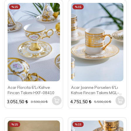
%15
%15
Acar Florcıta 6'Lı Kahve
Acar Joanne Porselen 6'Lı
Fincan Takımı HXF-08410
Kahve Fincan Takımı MGL-
06895
3.051,50
4.751,50
3.590,00
5.590,00
%15
%15