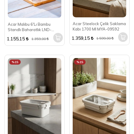
Acar Steelock Çelik Saklama
Acar Malıbu 6'Lı Bambu
Kabı 1700 Ml MYA-09592
Standlı Baharatlık LND-
07562
1.359,15
1.155,15
1.599,00
1.359,00
%15
%15