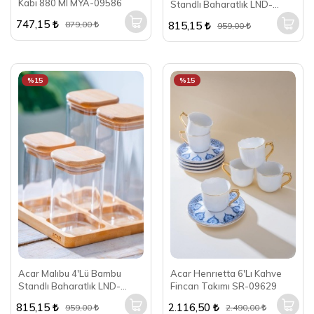
Kabı 880 Ml MYA-09586
Standlı Baharatlık LND-
07563
747,15
815,15
879,00
959,00
%15
%15
Acar Malıbu 4'Lü Bambu
Acar Henrıetta 6'Lı Kahve
Standlı Baharatlık LND-
Fincan Takımı SR-09629
07561
815,15
2.116,50
959,00
2.490,00