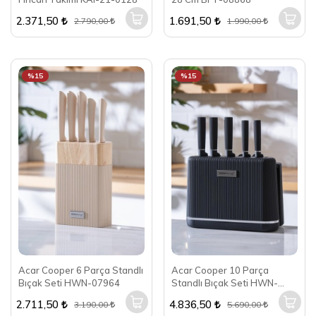
2.371,50
1.691,50
2.790,00
1.990,00
%15
%15
Acar Cooper 6 Parça Standlı
Acar Cooper 10 Parça
Bıçak Seti HWN-07964
Standlı Bıçak Seti HWN-
07962
2.711,50
4.836,50
3.190,00
5.690,00