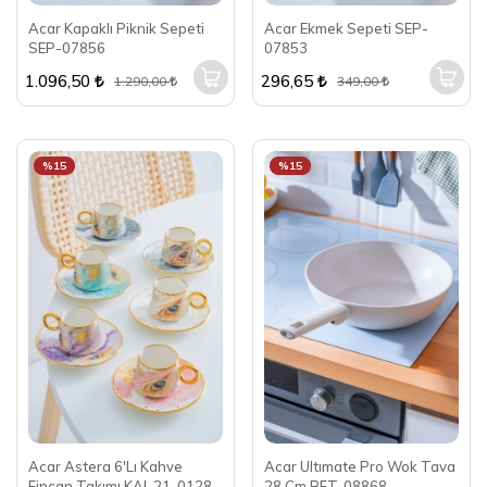
Acar Kapaklı Piknik Sepeti
Acar Ekmek Sepeti SEP-
SEP-07856
07853
1.096,50
296,65
1.290,00
349,00
%15
%15
Acar Astera 6'Lı Kahve
Acar Ultımate Pro Wok Tava
Fincan Takımı KAI-21-0128
28 Cm BFT-08868