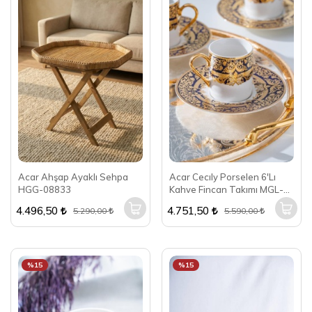
Acar Ahşap Ayaklı Sehpa
Acar Cecıly Porselen 6'Lı
HGG-08833
Kahve Fincan Takımı MGL-
06890
4.496,50
4.751,50
5.290,00
5.590,00
%15
%15