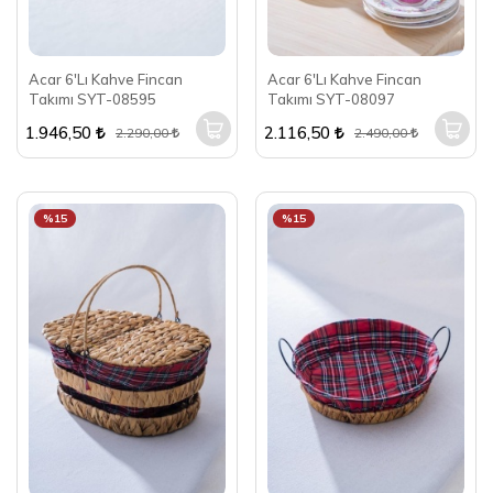
Acar 6'Lı Kahve Fincan
Acar 6'Lı Kahve Fincan
Takımı SYT-08595
Takımı SYT-08097
1.946,50
2.116,50
2.290,00
2.490,00
%15
%15