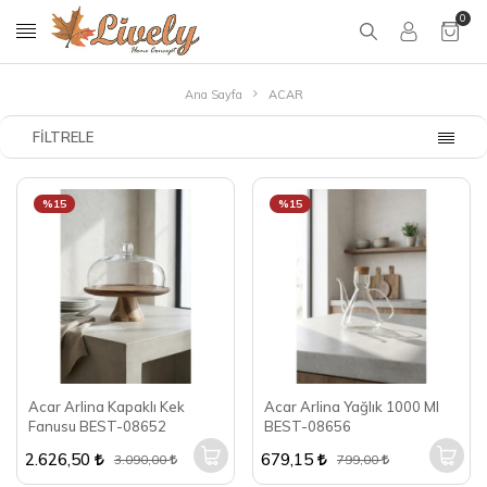
0
Ana Sayfa
ACAR
FILTRELE
%15
%15
Acar Arlina Kapaklı Kek
Acar Arlina Yağlık 1000 Ml
Fanusu BEST-08652
BEST-08656
2.626,50
679,15
3.090,00
799,00