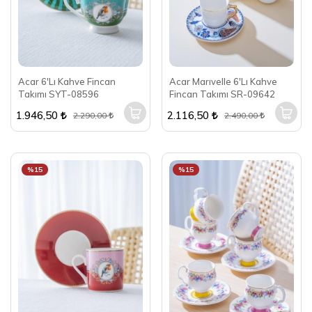
Acar 6'Lı Kahve Fincan
Acar Marıvelle 6'Lı Kahve
Takımı SYT-08596
Fincan Takımı SR-09642
1.946,50
2.116,50
2.290,00
2.490,00
%15
%15