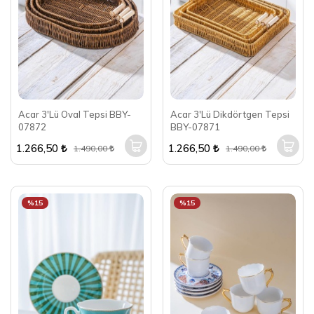
Acar 3'Lü Oval Tepsi BBY-
Acar 3'Lü Dikdörtgen Tepsi
07872
BBY-07871
1.266,50
1.266,50
1.490,00
1.490,00
%15
%15