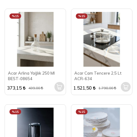
%15
%15
Acar Arlina Yağlık 250 Ml
Acar Cam Tencere 2,5 Lt
BEST-08654
ACR-634
373,15
1.521,50
439,00
1.790,00
%15
%15