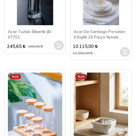
Acar Tuzluk-Biberlik JB-
Acar De Santıago Porselen
07701
6 Kişilik 24 Parça Yemek
Takımı POR-08397
245,65
10.115,00
289,00
11.900,00
%15
%15