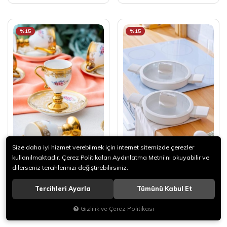
%15
%15
Size daha iyi hizmet verebilmek için internet sitemizde çerezler
kullanılmaktadır. Çerez Politikaları Aydınlatma Metni’ni okuyabilir ve
dilerseniz tercihlerinizi değiştirebilirsiniz.
Acar Juluıus 6'Lı Kahve
Acar Ultımate Pro Silikon
Fincan Takımı HXF-06923
Kapaklı 2'Li Sahan Seti BFT-
Tercihleri Ayarla
Tümünü Kabul Et
06760
3.051,50
3.051,50
3.590,00
3.590,00
Gizlilik ve Çerez Politikası