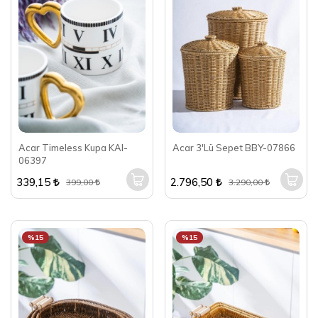
Acar Timeless Kupa KAI-
Acar 3'Lü Sepet BBY-07866
06397
339,15
2.796,50
399,00
3.290,00
%15
%15