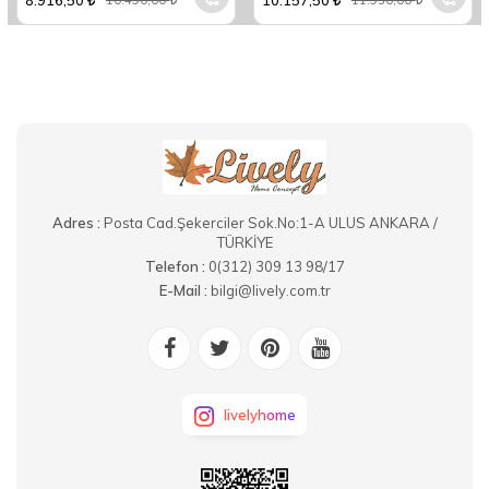
8.916,50
10.157,50
10.490,00
11.950,00
Adres :
Posta Cad.Şekerciler Sok.No:1-A ULUS ANKARA /
TÜRKİYE
Telefon :
0(312) 309 13 98/17
E-Mail :
bilgi@lively.com.tr
livelyhome