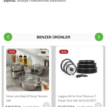
yapmaz.
Bulaşık makinesinde yıkanabilir
.
BENZER ÜRÜNLER
%15
%15
Hisar Lara İdeal 8 Parça Tencere
Leggno All-İn-One Titanium 7
Seti
Parça Tava Seti AIO2252SET7