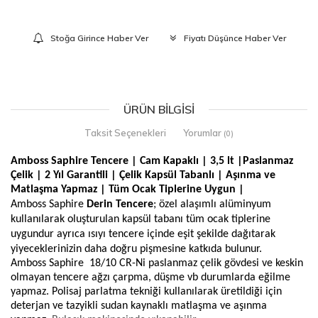
Stoğa Girince Haber Ver
Fiyatı Düşünce Haber Ver
ÜRÜN BILGISI
Taksit Seçenekleri
Yorumlar
(0)
Amboss Saphire Tencere | Cam Kapaklı | 3,5 lt |Paslanmaz
Çelik | 2 Yıl Garantili | Çelik Kapsül Tabanlı | Aşınma ve
Matlaşma Yapmaz | Tüm Ocak Tiplerine Uygun |
Amboss Saphire
Derin
Tencere
; özel alaşımlı alüminyum
kullanılarak oluşturulan kapsül tabanı tüm ocak tiplerine
uygundur ayrıca ısıyı tencere içinde eşit şekilde dağıtarak
yiyeceklerinizin daha doğru pişmesine katkıda bulunur.
Amboss Saphire 18/10 CR-Ni paslanmaz çelik gövdesi ve keskin
olmayan tencere ağzı çarpma, düşme vb durumlarda eğilme
yapmaz. Polisaj parlatma tekniği kullanılarak üretildiği için
deterjan ve tazyikli sudan kaynaklı matlaşma ve aşınma