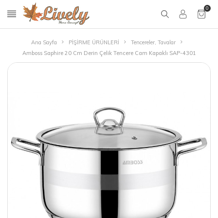
0
Ana Sayfa
PİŞİRME ÜRÜNLERİ
Tencereler, Tavalar
Amboss Saphire 20 Cm Derin Çelik Tencere Cam Kapaklı SAP-4301