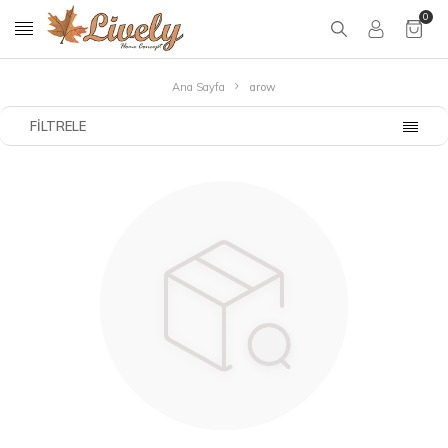
0
Ana Sayfa
arow
FILTRELE