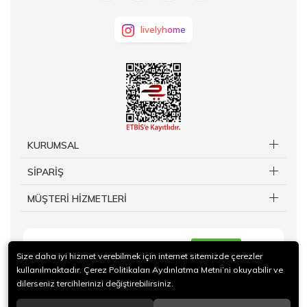
livelyhome
KURUMSAL
SİPARİŞ
MÜŞTERİ HİZMETLERİ
KAYIT OL
Size daha iyi hizmet verebilmek için internet sitemizde çerezler
kullanılmaktadır. Çerez Politikaları Aydınlatma Metni’ni okuyabilir ve
dilerseniz tercihlerinizi değiştirebilirsiniz.