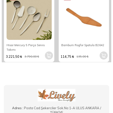
Hisar Mercury 5 Parça Servis
Bambum Rogfor Spatula B2642
Takımı
3.221,50
114,75
3.790,00
135,00
Adres :
Posta Cad.Şekerciler Sok.No:1-A ULUS ANKARA /
TÜRKİYE