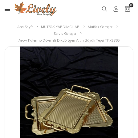
0
Ana Sayfa
MUTFAK YARDIMCILARI
Mutfak Gereçleri
Servis Gereçleri
Arow Palermo Dövmeli Dikdörtgen Altın Büyük Tepsi TR-3865