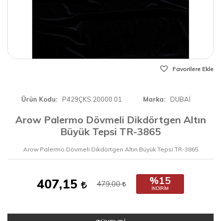
Favorilere Ekle
Ürün Kodu
P429ÇKS.20000.01
Marka
DUBAİ
Arow Palermo Dövmeli Dikdörtgen Altın
Büyük Tepsi TR-3865
Arow Palermo Dövmeli Dikdörtgen Altın Büyük Tepsi TR-3865
%15
407,15
479,00
İNDIRIM