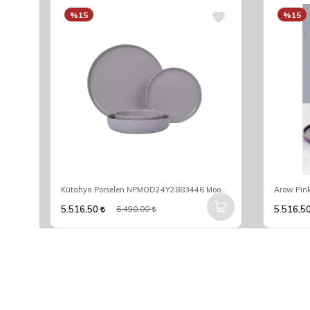
%15
%15
Acar Shannon 6 Kişilik 27 Parça Yemek Takımı HXF-06532
Kütahya Porselen NPMOD24Y2883446 Mood Nano 6 Kişilik 24 Parça Yuvarlak Yemek Takımı
5.516,50
5.516,5
6.490,00