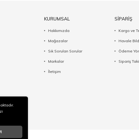
KURUMSAL
SİPARİŞ
Hakkımızda
Kargo ve T
Mağazalar
Havale Bil
Sık Sorulan Sorular
Ödeme Yön
Markalar
Sipariş Taki
İletişim
maktadır.
zi
t