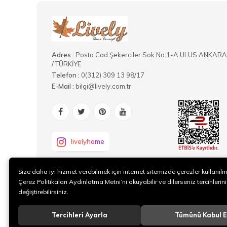
Adres :
Posta Cad.Şekerciler Sok.No:1-A ULUS ANKARA
/ TÜRKİYE
Telefon :
0(312) 309 13 98/17
E-Mail :
bilgi@lively.com.tr
livelyhome
Size daha iyi hizmet verebilmek için internet sitemizde çerezler kullanıl
Çerez Politikaları Aydınlatma Metni’ni okuyabilir ve dilerseniz tercihlerini
değiştirebilirsiniz.
Tercihleri Ayarla
Tümünü Kabul E