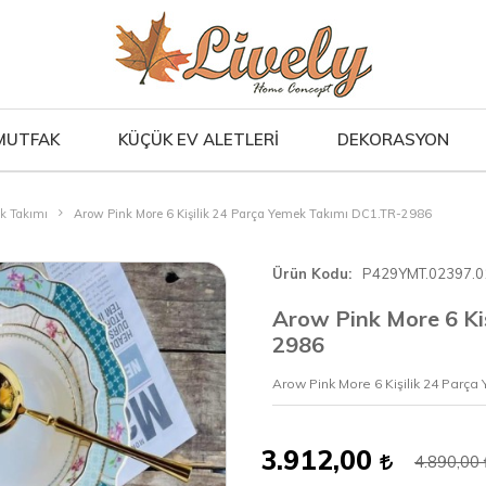
MUTFAK
KÜÇÜK EV ALETLERİ
DEKORASYON
ek Takımı
Arow Pink More 6 Kişilik 24 Parça Yemek Takımı DC1.TR-2986
Ürün Kodu
P429YMT.02397.0
Arow Pink More 6 Ki
2986
Arow Pink More 6 Kişilik 24 Parç
3.912,00
4.890,00