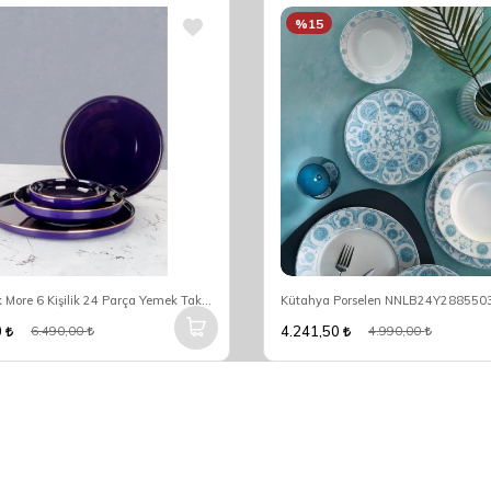
%15
Arow Pink More 6 Kişilik 24 Parça Yemek Takımı DC1.TR-3084
0
4.241,50
6.490,00
4.990,00