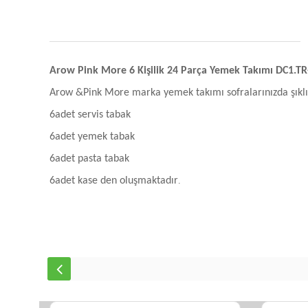
Arow Pink More 6 Kişilik 24 Parça Yemek Takımı DC1.TR
Arow &Pink More marka yemek takımı sofralarınızda şıklı
6adet servis tabak
6adet yemek tabak
6adet pasta tabak
6adet kase den oluşmaktadır
.