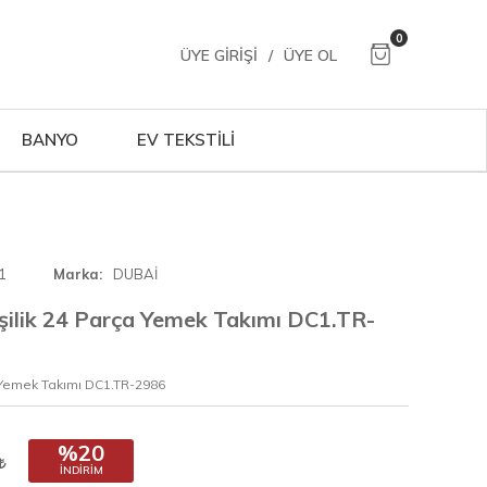
0
ÜYE GIRIŞI
/
ÜYE OL
BANYO
EV TEKSTİLİ
1
Marka
DUBAİ
şilik 24 Parça Yemek Takımı DC1.TR-
a Yemek Takımı DC1.TR-2986
%20
İNDIRIM