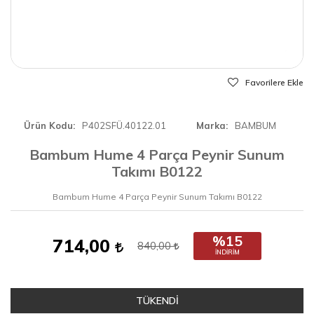
Favorilere Ekle
Ürün Kodu
P402SFÜ.40122.01
Marka
BAMBUM
Bambum Hume 4 Parça Peynir Sunum
Takımı B0122
Bambum Hume 4 Parça Peynir Sunum Takımı B0122
%15
714,00
840,00
İNDIRIM
TÜKENDİ