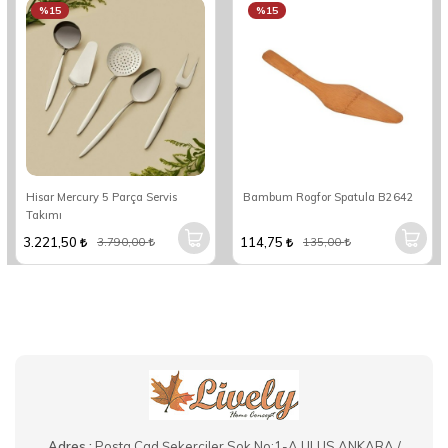
%15
%15
Hisar Mercury 5 Parça Servis
Bambum Rogfor Spatula B2642
Takımı
3.221,50
114,75
3.790,00
135,00
Adres :
Posta Cad.Şekerciler Sok.No:1-A ULUS ANKARA /