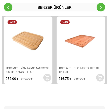
BENZER ÜRÜNLER
%15
%15
Bambum Talau Küçük Kesme Ve
Bambum Thron Kesme Tahtası
Steak Tahtası BKTA01
B1453
289,00
216,75
340,00
255,00