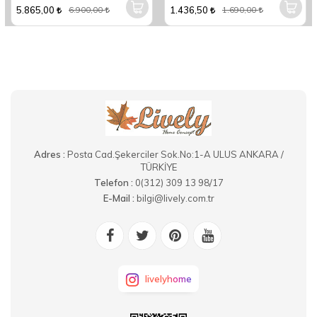
5.865,00
1.436,50
6.900,00
1.690,00
Adres :
Posta Cad.Şekerciler Sok.No:1-A ULUS ANKARA /
TÜRKİYE
Telefon :
0(312) 309 13 98/17
E-Mail :
bilgi@lively.com.tr
livelyhome