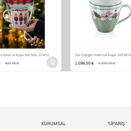
ta Kase ve Kupa Seti KAL-07451
1.096,50
629,00
1.290,00
KURUMSAL
SİPARİŞ