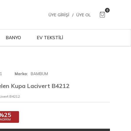
0
ÜYE GIRIŞI
/
ÜYE OL
BANYO
EV TEKSTİLİ
1
Marka
BAMBUM
en Kupa Lacivert B4212
ivert B4212
%25
İNDIRIM