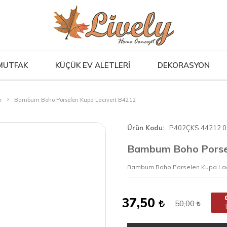
MUTFAK
KÜÇÜK EV ALETLERİ
DEKORASYON
r
Bambum Boho Porselen Kupa Lacivert B4212
Ürün Kodu
P402ÇKS.44212.0
Bambum Boho Porsel
Bambum Boho Porselen Kupa Lac
37,50
50,00