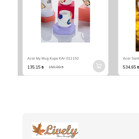
Acar My Mug Kupa KAI-012152
Acar San
135,15
534,65
159,00