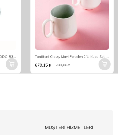
Tea Delight Horticool Kupa 300 Ml 5DDC-B30390HC2
Tantitoni Classy Mavi Porselen 2'Li Kupa Seti SKYZH456SET2M
679,15
679
799,00
MÜŞTERİ HİZMETLERİ