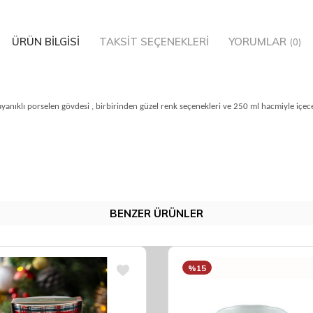
ÜRÜN BILGISI
TAKSIT SEÇENEKLERI
YORUMLAR
(0)
anıklı porselen gövdesi , birbirinden güzel renk seçenekleri ve 250 ml hacmiyle içece
BENZER ÜRÜNLER
%15