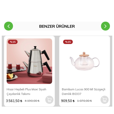
BENZER ÜRÜNLER
%15
%15
Hisar Heybeli Plus Maxi Siyah
Bambum Lucas 900 Ml Süzgeçli
Çaydanlık Takımı
Demlik B0337
3.561,50
909,50
4.190,00
1.070,00