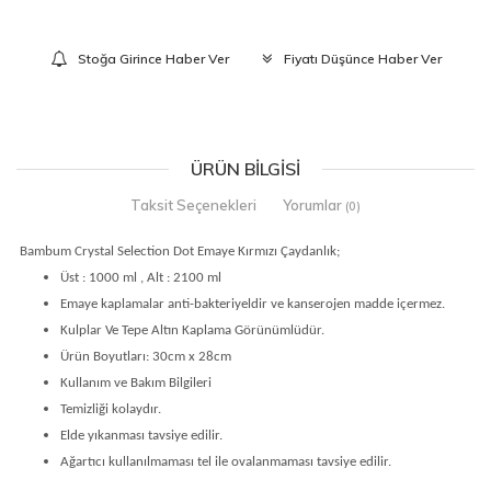
Stoğa Girince Haber Ver
Fiyatı Düşünce Haber Ver
ÜRÜN BILGISI
Taksit Seçenekleri
Yorumlar
(0)
Bambum Crystal Selection Dot Emaye Kırmızı Çaydanlık;
Üst : 1000 ml , Alt : 2100 ml
Emaye kaplamalar anti-bakteriyeldir ve kanserojen madde içermez.
Kulplar Ve Tepe Altın Kaplama Görünümlüdür.
Ürün Boyutları: 30cm x 28cm
Kullanım ve Bakım Bilgileri
Temizliği kolaydır.
Elde yıkanması tavsiye edilir.
Ağartıcı kullanılmaması tel ile ovalanmaması tavsiye edilir.