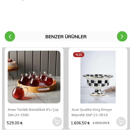
BENZER ÜRÜNLER
%15
Arow Tombik Borosilikat 6'Lı Çay
Acar Qualita-King Emaye
Seti LH-1580
Meyvelik XAP-21-0519
529,00
1.606,50
1.890,00