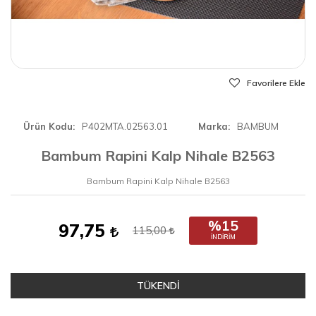
Favorilere Ekle
Ürün Kodu
P402MTA.02563.01
Marka
BAMBUM
Bambum Rapini Kalp Nihale B2563
Bambum Rapini Kalp Nihale B2563
%15
97,75
115,00
İNDIRIM
TÜKENDİ