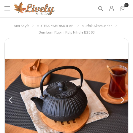
0
Ana Sayfa
MUTFAK YARDIMCILARI
Mutfak Aksesuarları
Bambum Rapini Kalp Nihale B2563