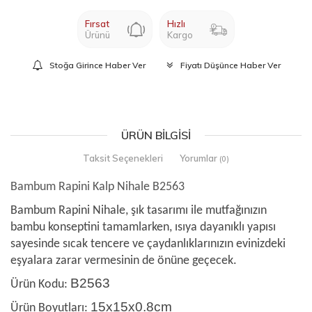
Fırsat
Hızlı
Ürünü
Kargo
Stoğa Girince Haber Ver
Fiyatı Düşünce Haber Ver
ÜRÜN BILGISI
Taksit Seçenekleri
Yorumlar
(0)
Bambum Rapini Kalp Nihale B2563
Bambum Rapini Nihale, şık tasarımı ile mutfağınızın
bambu konseptini tamamlarken, ısıya dayanıklı yapısı
sayesinde sıcak tencere ve çaydanlıklarınızın evinizdeki
eşyalara zarar vermesinin de önüne geçecek.
B2563
Ürün Kodu:
15x15x0.8cm
Ürün Boyutları: