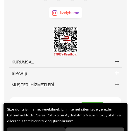
livelyhome
KURUMSAL
SİPARİŞ
MÜŞTERİ HİZMETLERİ
KAYIT OL
Size daha iyi hizmet verebilmek için internet sitemizde çerezler
kullanılmaktadır. Çerez Politikaları Aydınlatma Metni’ni okuyabilir ve
dilerseniz tercihlerinizi değiştirebilirsiniz.