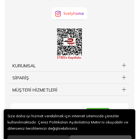
livelyhome
KURUMSAL
SİPARİŞ
MÜŞTERİ HİZMETLERİ
KAYIT OL
Size daha iyi hizmet verebilmek için internet sitemizde çerezler
kullanılmaktadır. Çerez Politikaları Aydınlatma Metni’ni okuyabilir ve
dilerseniz tercihlerinizi değiştirebilirsiniz.