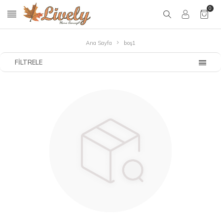
0
Ana Sayfa
boş1
FILTRELE