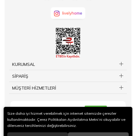
livelyhome
KURUMSAL
SİPARİŞ
MÜŞTERİ HİZMETLERİ
KAYIT OL
Size daha iyi hizmet verebilmek için internet sitemizde çerezler
kullanılmaktadır. Çerez Politikaları Aydınlatma Metni’ni okuyabilir ve
dilerseniz tercihlerinizi değiştirebilirsiniz.