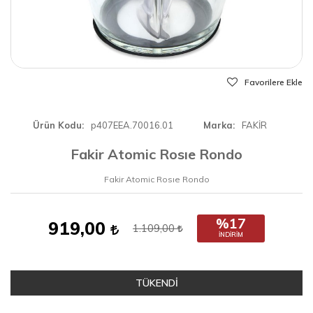
Favorilere Ekle
Ürün Kodu
p407EEA.70016.01
Marka
FAKİR
Fakir Atomic Rosıe Rondo
Fakir Atomic Rosıe Rondo
%17
919,00
1.109,00
İNDIRIM
TÜKENDİ