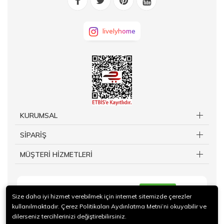
livelyhome
KURUMSAL
SİPARİŞ
MÜŞTERİ HİZMETLERİ
KAYIT OL
Size daha iyi hizmet verebilmek için internet sitemizde çerezler
kullanılmaktadır. Çerez Politikaları Aydınlatma Metni’ni okuyabilir ve
dilerseniz tercihlerinizi değiştirebilirsiniz.