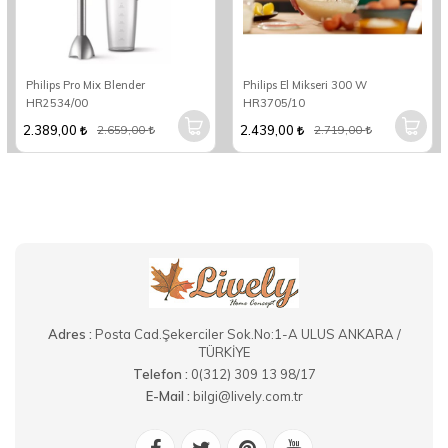
Philips Pro Mix Blender
Philips El Mikseri 300 W
HR2534/00
HR3705/10
2.389,00
2.439,00
2.659,00
2.719,00
Adres :
Posta Cad.Şekerciler Sok.No:1-A ULUS ANKARA /
TÜRKİYE
Telefon :
0(312) 309 13 98/17
E-Mail :
bilgi@lively.com.tr