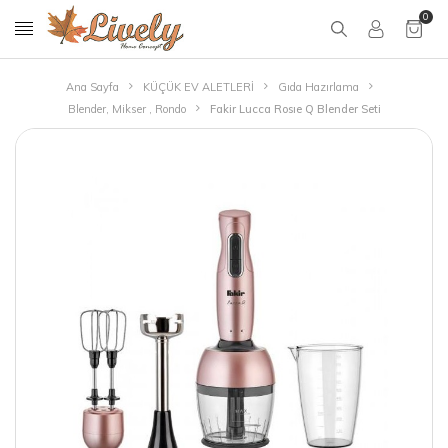
0
Ana Sayfa
KÜÇÜK EV ALETLERİ
Gıda Hazırlama
Blender, Mikser , Rondo
Fakir Lucca Rosıe Q Blender Seti