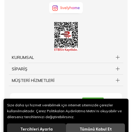
livelyhome
KURUMSAL
SİPARİŞ
MÜŞTERİ HİZMETLERİ
KAYIT OL
Size daha iyi hizmet verebilmek için internet sitemizde çerezler
kullanılmaktadır. Çerez Politikaları Aydınlatma Metni’ni okuyabilir ve
dilerseniz tercihlerinizi değiştirebilirsiniz.
Tercihleri Ayarla
Tümünü Kabul Et