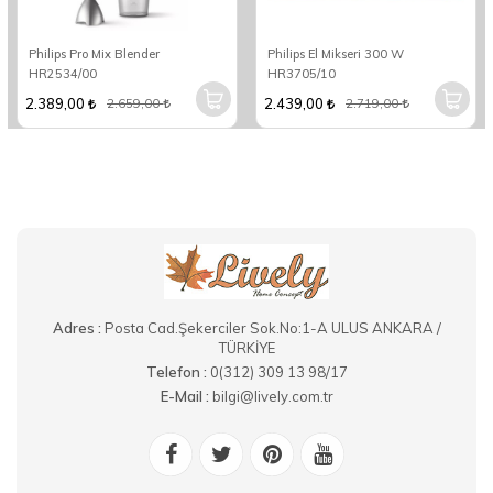
Philips Pro Mix Blender
Philips El Mikseri 300 W
HR2534/00
HR3705/10
2.389,00
2.439,00
2.659,00
2.719,00
Adres :
Posta Cad.Şekerciler Sok.No:1-A ULUS ANKARA /
TÜRKİYE
Telefon :
0(312) 309 13 98/17
E-Mail :
bilgi@lively.com.tr