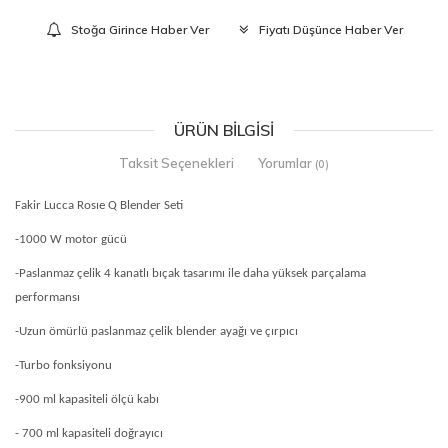
Stoğa Girince Haber Ver
Fiyatı Düşünce Haber Ver
ÜRÜN BILGISI
Taksit Seçenekleri
Yorumlar
(0)
Fakir Lucca Rosıe Q Blender Seti
-1000 W motor gücü
-Paslanmaz çelik 4 kanatlı bıçak tasarımı ile daha yüksek parçalama
performansı
-Uzun ömürlü paslanmaz çelik blender ayağı ve çırpıcı
-Turbo fonksiyonu
-900 ml kapasiteli ölçü kabı
- 700 ml kapasiteli doğrayıcı