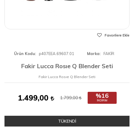
Favorilere Ekle
Ürün Kodu
p407EEA.69607.01
Marka
FAKİR
Fakir Lucca Rosıe Q Blender Seti
Fakir Lucca Rosıe Q Blender Seti
%16
1.499,00
1.799,00
İNDIRIM
TÜKENDİ