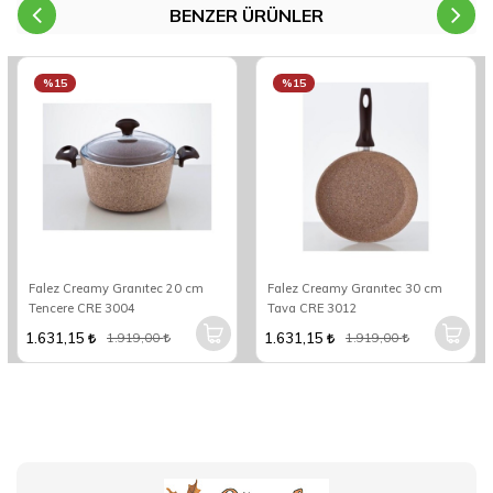
BENZER ÜRÜNLER
%15
%15
Falez Creamy Granıtec 20 cm
Falez Creamy Granıtec 30 cm
Tencere CRE 3004
Tava CRE 3012
1.631,15
1.631,15
1.919,00
1.919,00