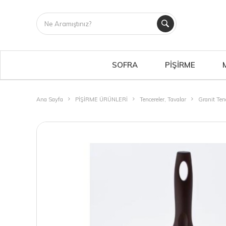
SOFRA
PİŞİRME
Ana Sayfa
PİŞİRME ÜRÜNLERİ
Tencereler, Tavalar
Granit Ten