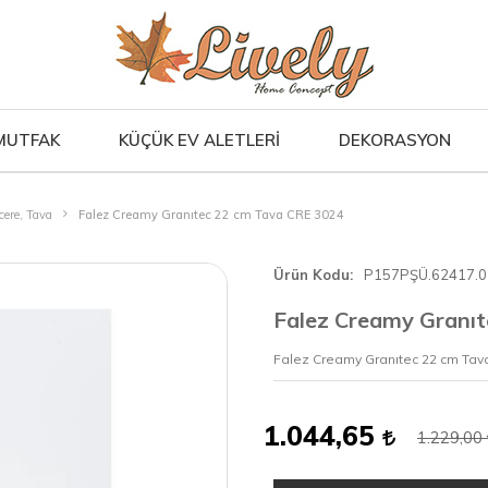
MUTFAK
KÜÇÜK EV ALETLERİ
DEKORASYON
cere, Tava
Falez Creamy Granıtec 22 cm Tava CRE 3024
Ürün Kodu
P157PŞÜ.62417.0
Falez Creamy Granı
Falez Creamy Granıtec 22 cm Tav
1.044,65
1.229,00