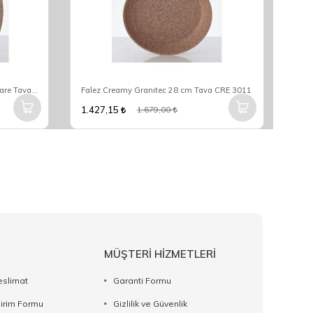
Falez Creamy Granıtec 28x28 Cm Kare Tava CRE 3013
Falez Creamy Granıtec 28 cm Tava CRE 3011
1.427,15
2.4
1.679,00
MÜŞTERİ HİZMETLERİ
eslimat
Garanti Formu
dirim Formu
Gizlilik ve Güvenlik