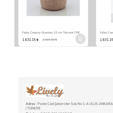
 3023
Falez Creamy Granıtec 20 cm Tencere CRE 3004
Falez Cr
1.631,15
1.631,1
1.919,00
Adres :
Posta Cad.Şekerciler Sok.No:1-A ULUS ANKARA
/ TÜRKİYE