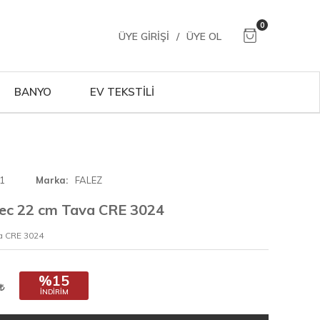
0
ÜYE GIRIŞI
/
ÜYE OL
BANYO
EV TEKSTİLİ
1
Marka
FALEZ
tec 22 cm Tava CRE 3024
a CRE 3024
%15
İNDIRIM