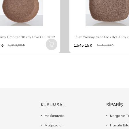
eamy Granıtec 30 cm Tava CRE 3012
5
1.546,15
1.919,00
1.819,00
KURUMSAL
SİPARİŞ
Hakkımızda
Kargo ve T
Mağazalar
Havale Bil