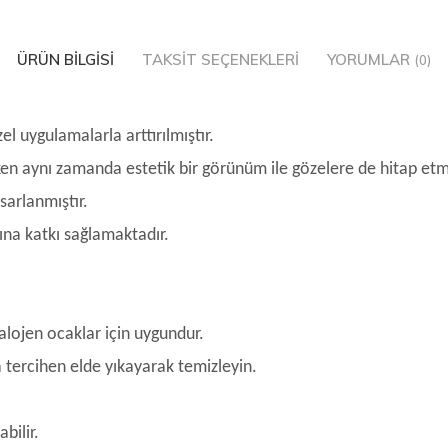
ÜRÜN BILGISI
TAKSIT SEÇENEKLERI
YORUMLAR
(0)
l uygulamalarla arttırılmıştır.
larken aynı zamanda estetik bir görünüm ile gözelere de hitap et
sarlanmıştır.
mına katkı sağlamaktadır.
halojen ocaklar için uygundur.
tercihen elde yıkayarak temizleyin.
bilir.