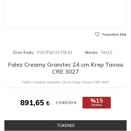
Favorilere Ekle
Ürün Kodu
P157PŞÜ.01736.01
Marka
FALEZ
Falez Creamy Granıtec 24 cm Krep Tavası
CRE 3027
Falez Creamy Granıtec 24 cm Krep Tavası CRE 3027
%15
891,65
1.049,00
İNDIRIM
TÜKENDİ