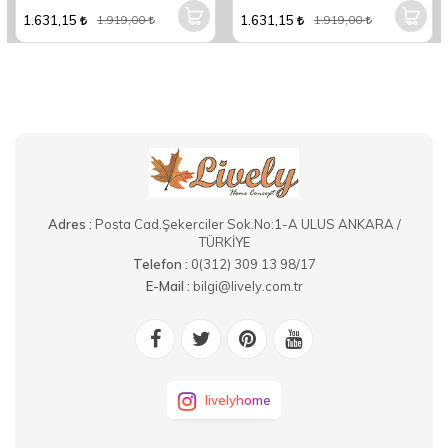
1.631,15
1.631,15
1.919,00
1.919,00
Adres :
Posta Cad.Şekerciler Sok.No:1-A ULUS ANKARA /
TÜRKİYE
Telefon :
0(312) 309 13 98/17
E-Mail :
bilgi@lively.com.tr
livelyhome