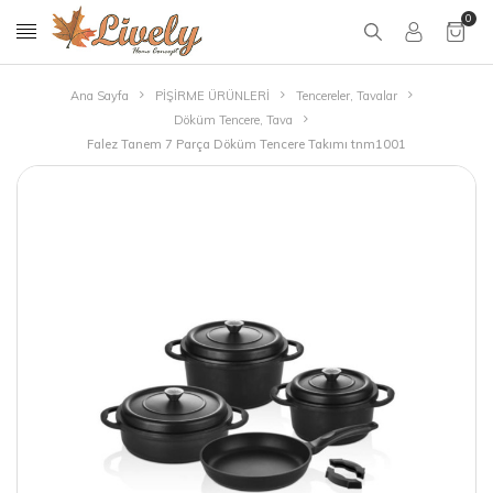
0
Ana Sayfa
PİŞİRME ÜRÜNLERİ
Tencereler, Tavalar
Döküm Tencere, Tava
Falez Tanem 7 Parça Döküm Tencere Takımı tnm1001