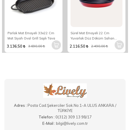
Parlak Mat Emayeli 33x22 Cm
Sürel Mat Emayeli 22 Cm
Mat Siyah Oval Grill Saplı Tava
Yuvarlak Düz Döküm Sahan
Parlak Kırmızı
3.136,50
2.116,50
3.690,00
2.490,00
Adres :
Posta Cad.Şekerciler Sok.No:1-A ULUS ANKARA /
TÜRKİYE
Telefon :
0(312) 309 13 98/17
E-Mail :
bilgi@lively.com.tr