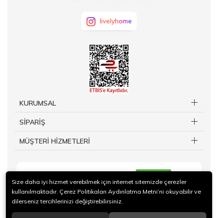
livelyhome
KURUMSAL
SİPARİŞ
MÜŞTERİ HİZMETLERİ
KAYIT OL
Size daha iyi hizmet verebilmek için internet sitemizde çerezler
kullanılmaktadır. Çerez Politikaları Aydınlatma Metni’ni okuyabilir ve
dilerseniz tercihlerinizi değiştirebilirsiniz.