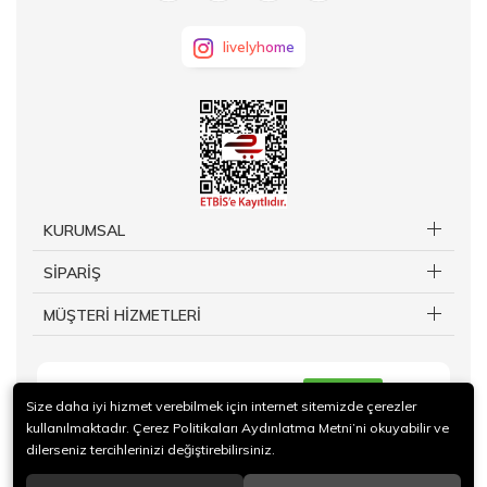
livelyhome
KURUMSAL
SİPARİŞ
MÜŞTERİ HİZMETLERİ
KAYIT OL
Size daha iyi hizmet verebilmek için internet sitemizde çerezler
kullanılmaktadır. Çerez Politikaları Aydınlatma Metni’ni okuyabilir ve
dilerseniz tercihlerinizi değiştirebilirsiniz.