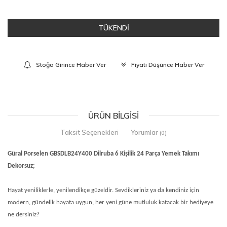
TÜKENDİ
Stoğa Girince Haber Ver
Fiyatı Düşünce Haber Ver
ÜRÜN BILGISI
Taksit Seçenekleri
Yorumlar
(0)
Güral Porselen GBSDLB24Y400 Dilruba 6 Kişilik 24 Parça Yemek Takımı
Dekorsuz;
Hayat yeniliklerle, yenilendikçe güzeldir. Sevdikleriniz ya da kendiniz için
modern, gündelik hayata uygun, her yeni güne mutluluk katacak bir hediyeye
ne dersiniz?