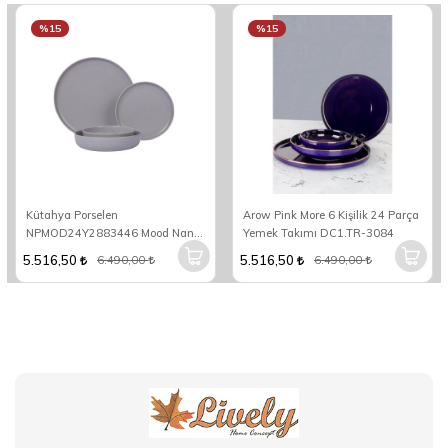
%15
%15
Kütahya Porselen
Arow Pink More 6 Kişilik 24 Parça
NPMOD24Y2883446 Mood Nano
Yemek Takımı DC1.TR-3084
6 Kişilik 24 Parça Yuvarlak Yemek
5.516,50
5.516,50
6.490,00
6.490,00
Takımı