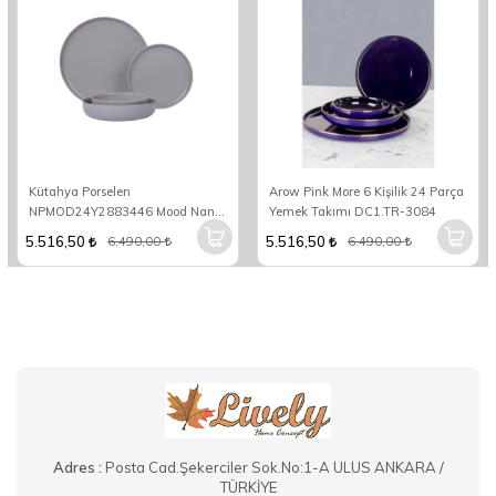
Kütahya Porselen
Arow Pink More 6 Kişilik 24 Parça
NPMOD24Y2883446 Mood Nano
Yemek Takımı DC1.TR-3084
6 Kişilik 24 Parça Yuvarlak Yemek
5.516,50
5.516,50
6.490,00
6.490,00
Takımı
Adres :
Posta Cad.Şekerciler Sok.No:1-A ULUS ANKARA /
TÜRKİYE