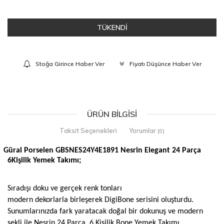
TÜKENDİ
Stoğa Girince Haber Ver
Fiyatı Düşünce Haber Ver
ÜRÜN BILGISI
Taksit Seçenekleri
Yorumlar
(0)
Güral Porselen GBSNES24Y4E1891 Nesrin Elegant 24 Parça
6Kişilik Yemek Takımı;
Sıradışı doku ve gerçek renk tonları
modern dekorlarla birleşerek DigiBone serisini oluşturdu.
Sunumlarınızda fark yaratacak doğal bir dokunuş ve modern
şekli ile Nesrin 24 Parça, 6 Kişilik Bone Yemek Takımı...