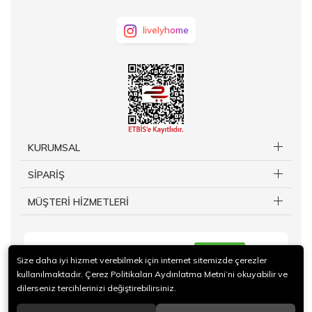
livelyhome
KURUMSAL
SİPARİŞ
MÜŞTERİ HİZMETLERİ
KAYIT OL
Size daha iyi hizmet verebilmek için internet sitemizde çerezler
kullanılmaktadır. Çerez Politikaları Aydınlatma Metni’ni okuyabilir ve
dilerseniz tercihlerinizi değiştirebilirsiniz.