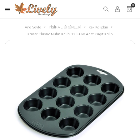
0
Ana Sayfa
PİŞİRME ÜRÜNLERİ
Kek Kalıpları
Kaıser Classıc Mufin Kalıbı 12 li+60 Adet Kagıt Kalıp