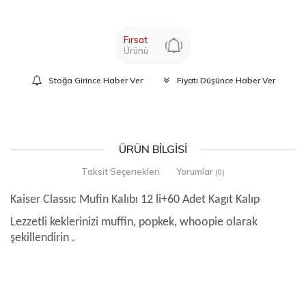
Fırsat
Ürünü
Stoğa Girince Haber Ver
Fiyatı Düşünce Haber Ver
ÜRÜN BILGISI
Taksit Seçenekleri
Yorumlar
(0)
Kaiser Classıc Mufin Kalıbı 12 li+60 Adet Kagıt Kalıp
Lezzetli keklerinizi muffin, popkek, whoopie olarak
şekillendirin .