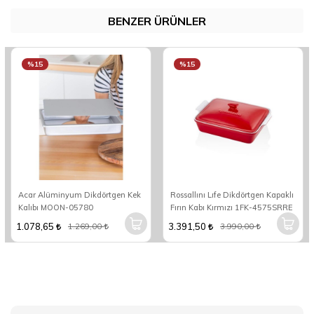
BENZER ÜRÜNLER
%15
%15
Acar Alüminyum Dikdörtgen Kek
Rossallını Lıfe Dikdörtgen Kapaklı
Kalıbı MOON-05780
Fırın Kabı Kırmızı 1FK-4575SRRE
1.078,65
3.391,50
1.269,00
3.990,00