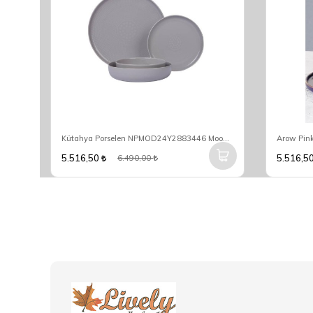
Acar Shannon 6 Kişilik 27 Parça Yemek Takımı HXF-06532
Kütahya Porselen NPMOD24Y2883446 Mood Nano 6 Kişilik 24 Parça Yuvarlak Yemek Takımı
5.516,50
5.516,5
6.490,00