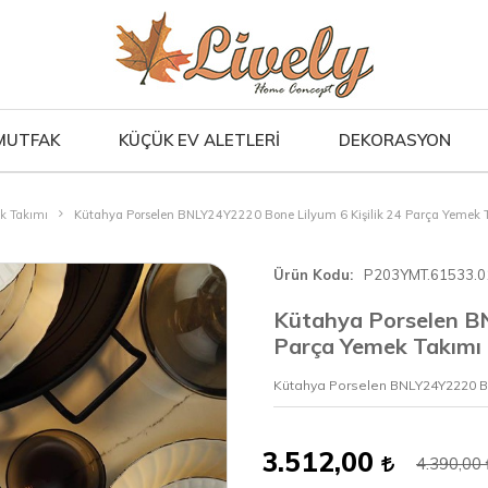
MUTFAK
KÜÇÜK EV ALETLERİ
DEKORASYON
ek Takımı
Kütahya Porselen BNLY24Y2220 Bone Lilyum 6 Kişilik 24 Parça Yemek 
Ürün Kodu
P203YMT.61533.0
Kütahya Porselen BN
Parça Yemek Takımı
Kütahya Porselen BNLY24Y2220 Bon
3.512,00
4.390,00