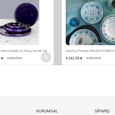
Arow Pink More 6 Kişilik 24 Parça Yemek Takımı DC1.TR-3084
0
4.241,50
6.490,00
4.990,00
KURUMSAL
SİPARİŞ