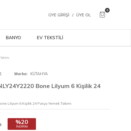
0
ÜYE GIRIŞI
/
ÜYE OL
BANYO
EV TEKSTİLİ
Takımı
1
Marka
KÜTAHYA
LY24Y2220 Bone Lilyum 6 Kişilik 24
e Lilyum 6 Kişilik 24 Parça Yemek Takımı
%20
İNDIRIM