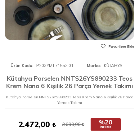
Favorilere Ekle
Ürün Kodu
P203YMT.71553.01
Marka
KÜTAHYA
Kütahya Porselen NNTS26YS890233 Teos
Krem Nano 6 Kişilik 26 Parça Yemek Takımı
Kütahya Porselen NNTS26YS890233 Teos Krem Nano 6 Kişilik 26 Parça
Yemek Takımı
%20
2.472,00
3.090,00
İNDIRIM