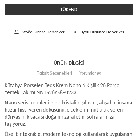
TÜKENDİ
Stoğa Girince Haber Ver
Fiyatı Düşünce Haber Ver
ÜRÜN BILGISI
Taksit Seçenekleri
Yorumlar
(0)
Kütahya Porselen Teos Krem Nano 6 Kişilik 26 Parça
Yemek Takımı NNTS26YS890233
Nano serisi ürünler ile bir kristalin ışıltısını, ahşabın insana
huzur hissi veren dokusunu, çiçeklerin mutluluk veren
dünyasını kısacası doğanın zarafetini sofralarınıza
taşıyoruz.
Özel bir teknikle, modern teknoloji kullanılarak uygulanan