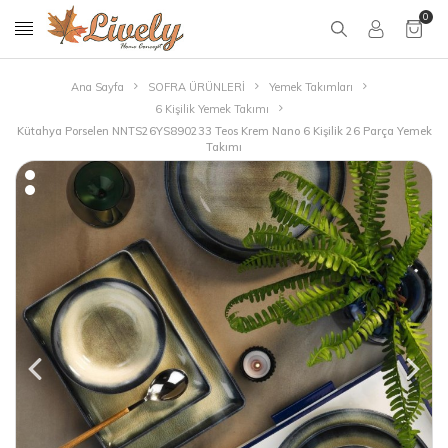
0
Ana Sayfa
SOFRA ÜRÜNLERİ
Yemek Takımları
6 Kişilik Yemek Takımı
Kütahya Porselen NNTS26YS890233 Teos Krem Nano 6 Kişilik 26 Parça Yemek
Takımı