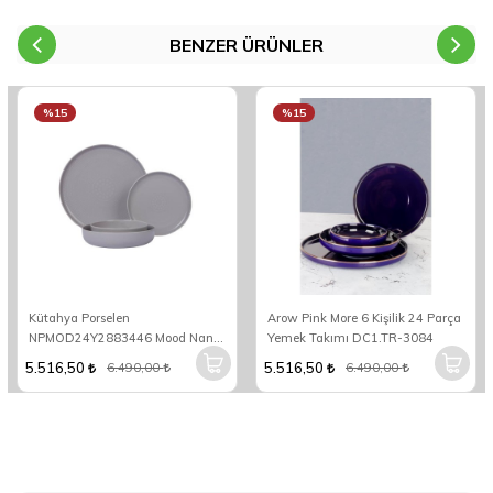
BENZER ÜRÜNLER
%15
%15
Kütahya Porselen
Arow Pink More 6 Kişilik 24 Parça
NPMOD24Y2883446 Mood Nano
Yemek Takımı DC1.TR-3084
6 Kişilik 24 Parça Yuvarlak Yemek
5.516,50
5.516,50
6.490,00
6.490,00
Takımı