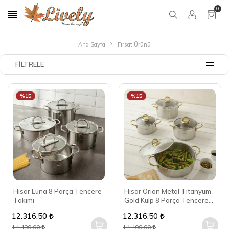
0
Ana Sayfa
Fırsat Ürünü
FILTRELE
%15
%15
Hisar Luna 8 Parça Tencere
Hisar Orion Metal Titanyum
Takımı
Gold Kulp 8 Parça Tencere
Takımı
12.316,50
12.316,50
14.490,00
14.490,00