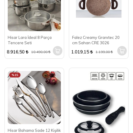
Hisar Lara İdeal 8 Parça
Falez Creamy Granıtec 20
Tencere Seti
cm Sahan CRE 3026
8.916,50
1.019,15
10.490,00
1.199,00
%15
Hisar Bahama Sade 12 Kişilik