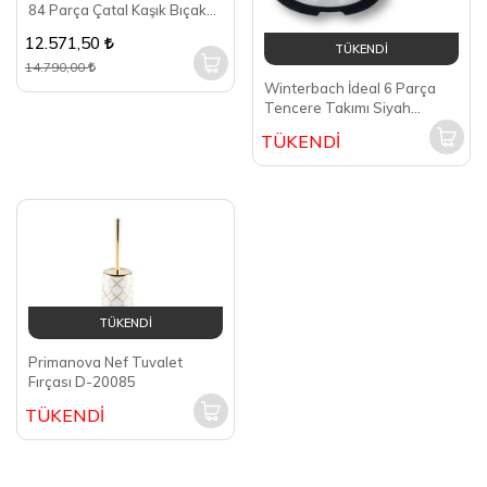
84 Parça Çatal Kaşık Bıçak
Seti
12.571,50
TÜKENDİ
14.790,00
Winterbach İdeal 6 Parça
Tencere Takımı Siyah
SP100
TÜKENDİ
TÜKENDİ
Primanova Nef Tuvalet
Fırçası D-20085
TÜKENDİ