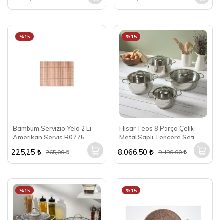
%15
%15
Bambum Servizio Yelo 2 Li
Hisar Teos 8 Parça Çelik
Amerikan Servis B0775
Metal Saplı Tencere Seti
225,25
8.066,50
265,00
9.490,00
%15
%15