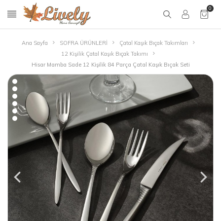
0
Ana Sayfa
SOFRA ÜRÜNLERİ
Çatal Kaşık Bıçak Takımları
12 Kişilik Çatal Kaşık Bıçak Takımı
Hisar Mamba Sade 12 Kişilik 84 Parça Çatal Kaşık Bıçak Seti