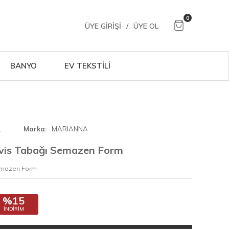
0
ÜYE GIRIŞI
/
ÜYE OL
BANYO
EV TEKSTİLİ
1
Marka
MARIANNA
vis Tabağı Semazen Form
emazen Form
%15
İNDIRIM