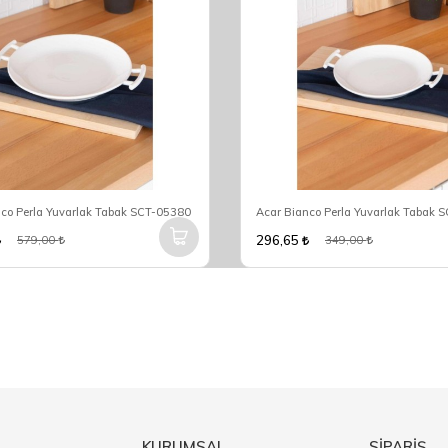
nco Perla Yuvarlak Tabak SCT-05380
Acar Bianco Perla Yuvarlak Tabak 
296,65
579,00
349,00
KURUMSAL
SİPARİŞ