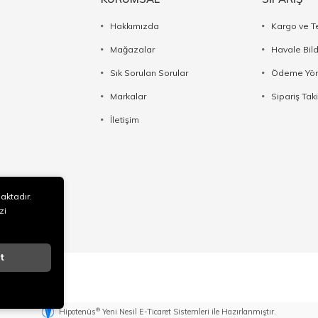
Hakkımızda
Kargo ve T
Mağazalar
Havale Bil
Sık Sorulan Sorular
Ödeme Yön
Markalar
Sipariş Taki
İletişim
maktadır.
zi
t
®
Hipotenüs
Yeni Nesil E-Ticaret Sistemleri ile Hazırlanmıştır.