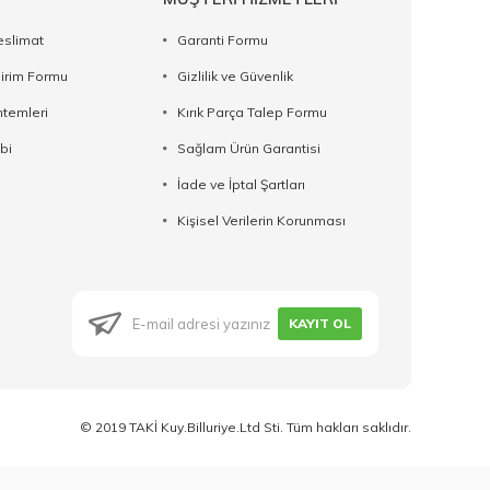
eslimat
Garanti Formu
dirim Formu
Gizlilik ve Güvenlik
temleri
Kırık Parça Talep Formu
bi
Sağlam Ürün Garantisi
İade ve İptal Şartları
Kişisel Verilerin Korunması
KAYIT OL
© 2019 TAKİ Kuy.Billuriye.Ltd Sti. Tüm hakları saklıdır.