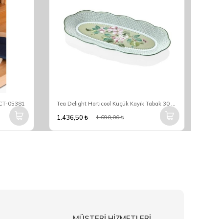
SCT-05381
Tea Delight Horticool Küçük Kayık Tabak 30 Cm 5DDC-B10360HC
1.436,50
1.6
1.690,00
MÜŞTERİ HİZMETLERİ