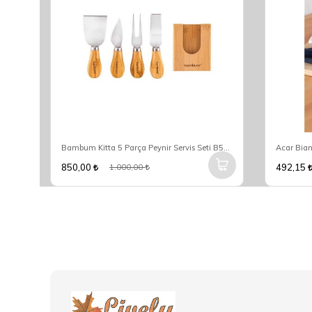
Acar Qualita-King 7 Parça Pasta Servis Seti Dama Dekor XAP-05762
Bambum Kitta 5 Parça Peynir Servis Seti B5749
Acar Bia
850,00
492,15
1.000,00