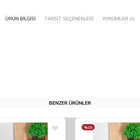
ÜRÜN BILGISI
TAKSIT SEÇENEKLERI
YORUMLAR
(0)
BENZER ÜRÜNLER
%15