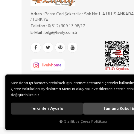
Adres :
Posta Cad.Şekerciler Sok.No:1-A ULUS ANKARA
/ TÜRKİYE
Telefon :
0(312) 309 13 98/17
E-Mail :
bilgi@lively.com.tr
livelyhome
Size daha iyi hizmet verebilmek için internet sitemizde çerezler kullanıl
Çerez Politikaları Aydınlatma Metni’ni okuyabilir ve dilerseniz tercihlerini
değiştirebilirsiniz.
Tercihleri Ayarla
Tümünü Kabul E
Gizlilik ve Çerez Politikası