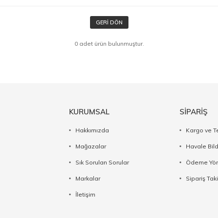
GERI DÖN
0 adet ürün bulunmuştur.
KURUMSAL
SİPARİŞ
Hakkımızda
Kargo ve T
Mağazalar
Havale Bil
Sık Sorulan Sorular
Ödeme Yön
Markalar
Sipariş Taki
İletişim