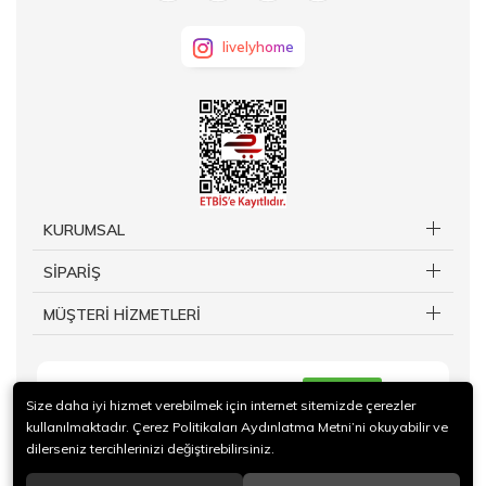
livelyhome
KURUMSAL
SİPARİŞ
MÜŞTERİ HİZMETLERİ
KAYIT OL
Size daha iyi hizmet verebilmek için internet sitemizde çerezler
kullanılmaktadır. Çerez Politikaları Aydınlatma Metni’ni okuyabilir ve
dilerseniz tercihlerinizi değiştirebilirsiniz.