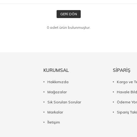
GERI DÖN
0 adet ürün bulunmuştur.
KURUMSAL
SİPARİŞ
Hakkımızda
Kargo ve T
Mağazalar
Havale Bil
Sık Sorulan Sorular
Ödeme Yön
Markalar
Sipariş Taki
İletişim