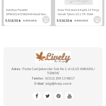
Kütahya Porselen
Arow Pink More 6 Kişilik 24 Parça
NPMOD24Y2883446 Mood Nano
Yemek Takımı DC1.TR-3084
6 Kişilik 24 Parça Yuvarlak Yemek
5.516,50
5.516,50
6.490,00
6.490,00
Takımı
Adres :
Posta Cad.Şekerciler Sok.No:1-A ULUS ANKARA /
TÜRKİYE
Telefon :
0(312) 309 13 98/17
E-Mail :
bilgi@lively.com.tr