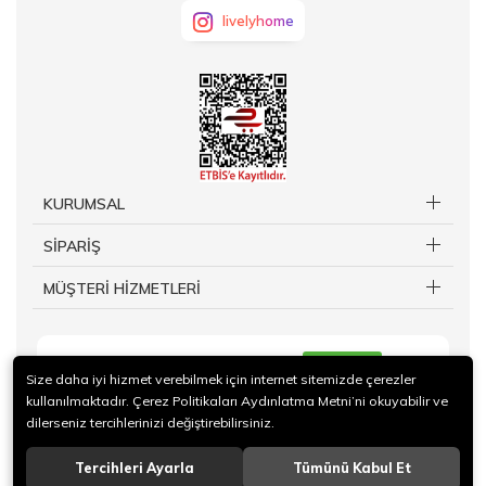
livelyhome
KURUMSAL
SİPARİŞ
MÜŞTERİ HİZMETLERİ
KAYIT OL
Size daha iyi hizmet verebilmek için internet sitemizde çerezler
kullanılmaktadır. Çerez Politikaları Aydınlatma Metni’ni okuyabilir ve
dilerseniz tercihlerinizi değiştirebilirsiniz.
Tercihleri Ayarla
Tümünü Kabul Et