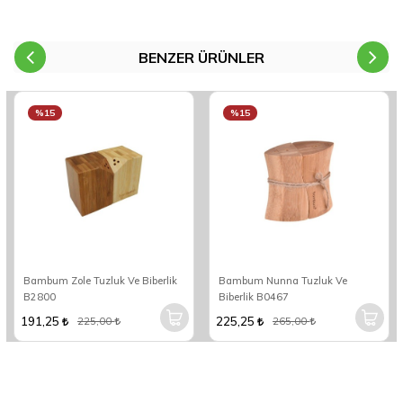
BENZER ÜRÜNLER
%15
%15
Bambum Zole Tuzluk Ve Biberlik
Bambum Nunna Tuzluk Ve
B2800
Biberlik B0467
191,25
225,25
225,00
265,00