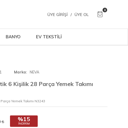
0
ÜYE GIRIŞI
/
ÜYE OL
BANYO
EV TEKSTİLİ
1
Marka
NEVA
k 6 Kişilik 28 Parça Yemek Takımı
8 Parça Yemek Takımı N3243
%15
0
İNDIRIM