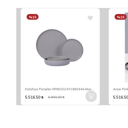
%15
%15
Acar Shannon 6 Kişilik 27 Parça Yemek Takımı HXF-06532
Kütahya Porselen NPMOD24Y2883446 Mood Nano 6 Kişilik 24 Parça Yuvarlak Yemek Takımı
5.516,50
5.516,5
6.490,00