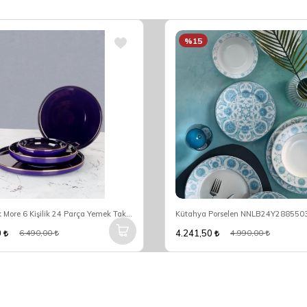
%15
Arow Pink More 6 Kişilik 24 Parça Yemek Takımı DC1.TR-3084
0
4.241,50
6.490,00
4.990,00