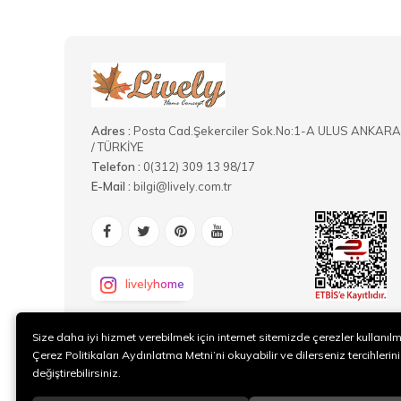
Adres :
Posta Cad.Şekerciler Sok.No:1-A ULUS ANKARA
/ TÜRKİYE
Telefon :
0(312) 309 13 98/17
E-Mail :
bilgi@lively.com.tr
livelyhome
Size daha iyi hizmet verebilmek için internet sitemizde çerezler kullanıl
Çerez Politikaları Aydınlatma Metni’ni okuyabilir ve dilerseniz tercihlerini
değiştirebilirsiniz.