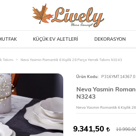
MUTFAK
KÜÇÜK EV ALETLERİ
DEKORASYON
ek Takımı
Neva Yasmin Romantik 6 Kişilik 28 Parça Yemek Takımı N3243
Ürün Kodu
P316YMT.14367.0
Neva Yasmin Romanti
N3243
Neva Yasmin Romantik 6 Kişilik 2
9.341,50
10.990,0