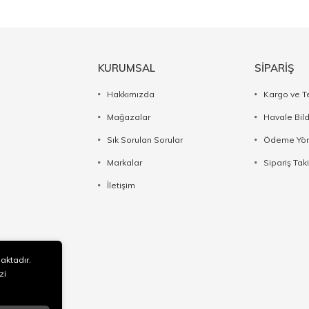
KURUMSAL
SİPARİŞ
Hakkımızda
Kargo ve T
Mağazalar
Havale Bil
Sık Sorulan Sorular
Ödeme Yön
Markalar
Sipariş Taki
İletişim
maktadır.
zi