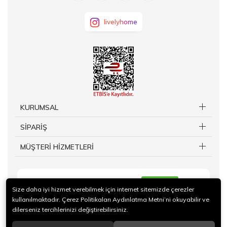
livelyhome
KURUMSAL
SİPARİŞ
MÜŞTERİ HİZMETLERİ
KAYIT OL
Size daha iyi hizmet verebilmek için internet sitemizde çerezler
kullanılmaktadır. Çerez Politikaları Aydınlatma Metni’ni okuyabilir ve
dilerseniz tercihlerinizi değiştirebilirsiniz.