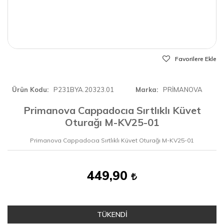
Favorilere Ekle
Ürün Kodu
P231BYA.20323.01
Marka
PRİMANOVA
Primanova Cappadocıa Sırtlıklı Küvet
Oturağı M-KV25-01
Primanova Cappadocıa Sırtlıklı Küvet Oturağı M-KV25-01
449,90
TÜKENDİ